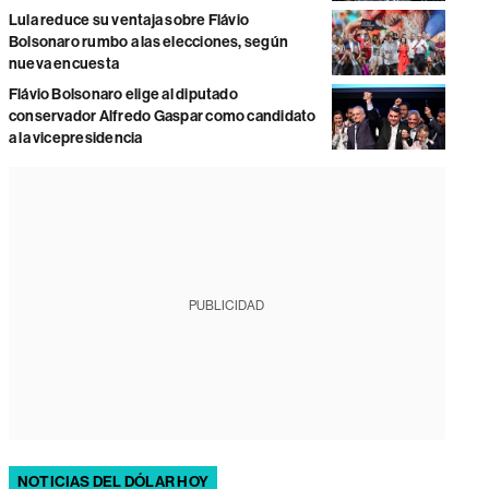
Lula reduce su ventaja sobre Flávio
Bolsonaro rumbo a las elecciones, según
nueva encuesta
Flávio Bolsonaro elige al diputado
conservador Alfredo Gaspar como candidato
a la vicepresidencia
PUBLICIDAD
NOTICIAS DEL DÓLAR HOY