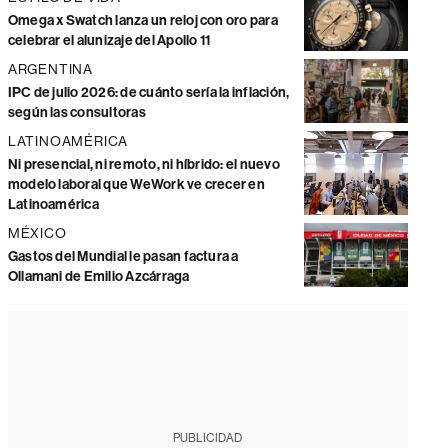
Omega x Swatch lanza un reloj con oro para
celebrar el alunizaje del Apollo 11
ARGENTINA
IPC de julio 2026: de cuánto sería la inflación,
según las consultoras
LATINOAMÉRICA
Ni presencial, ni remoto, ni híbrido: el nuevo
modelo laboral que WeWork ve crecer en
Latinoamérica
MÉXICO
Gastos del Mundial le pasan factura a
Ollamani de Emilio Azcárraga
PUBLICIDAD