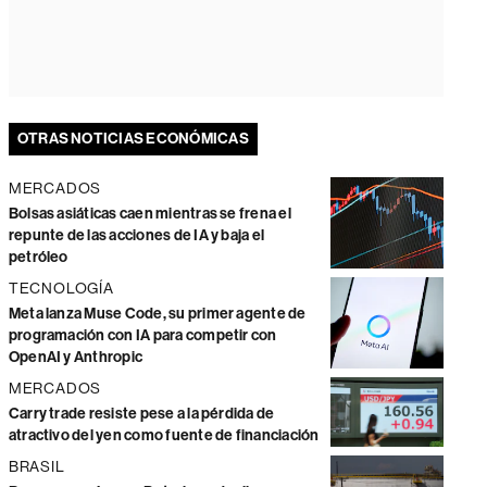
OTRAS NOTICIAS ECONÓMICAS
MERCADOS
Bolsas asiáticas caen mientras se frena el
repunte de las acciones de IA y baja el
petróleo
TECNOLOGÍA
Meta lanza Muse Code, su primer agente de
programación con IA para competir con
OpenAI y Anthropic
MERCADOS
Carry trade resiste pese a la pérdida de
atractivo del yen como fuente de financiación
BRASIL