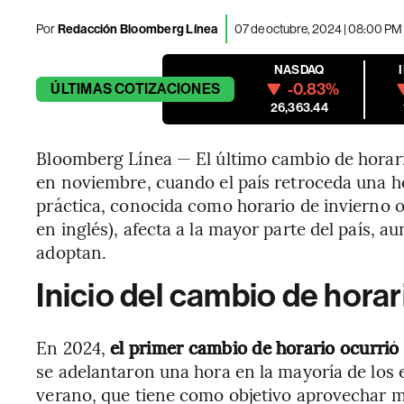
Por
Redacción Bloomberg Línea
07 de octubre, 2024 | 08:00 PM
NASDAQ
-0.83%
ÚLTIMAS
COTIZACIONES
26,363.44
Bloomberg Línea — El último cambio de horar
en noviembre, cuando el país retroceda una ho
práctica, conocida como horario de invierno 
en inglés), afecta a la mayor parte del país, a
adoptan.
Inicio del cambio de hora
En 2024,
el primer cambio de horario ocurri
se adelantaron una hora en la mayoría de los e
verano, que tiene como objetivo aprovechar más