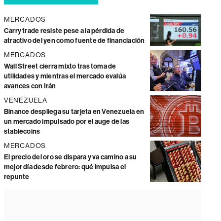
MERCADOS
Carry trade resiste pese a la pérdida de
atractivo del yen como fuente de financiación
MERCADOS
Wall Street cierra mixto tras toma de
utilidades y mientras el mercado evalúa
avances con Irán
VENEZUELA
Binance despliega su tarjeta en Venezuela en
un mercado impulsado por el auge de las
stablecoins
MERCADOS
El precio del oro se dispara y va camino a su
mejor día desde febrero: qué impulsa el
repunte