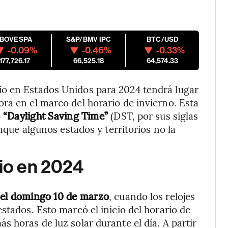
IBOVESPA
S&P/BMV IPC
BTC/USD
-0.09%
-0.46%
-0.33%
177,726.17
66,525.18
64,574.33
io en Estados Unidos para 2024 tendrá lugar
ra en el marco del horario de invierno. Esta
o
“Daylight Saving Time”
(DST, por sus siglas
unque algunos estados y territorios no la
rio en 2024
ó el domingo 10 de marzo
, cuando los relojes
stados. Esto marcó el inicio del horario de
 horas de luz solar durante el día. A partir