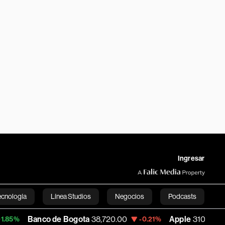
Ingresar
ecnología
Línea Studios
Negocios
Podcasts
o de Bogota
38,720.00
Apple
310.94
US
-0.21%
+0.55%
English