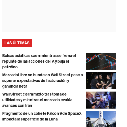
LAS ÚLTIMAS
Bolsas asiáticas caen mientras se frena el
repunte de las acciones de IA y baja el
petróleo
MercadoLibre se hunde en Wall Street pese a
superar expectativas de facturación y
ganancia neta
Wall Street cierra mixto tras toma de
utilidades y mientras el mercado evalúa
avances con Irán
Fragmento de un cohete Falcon 9 de SpaceX
impacta la superficie de la Luna