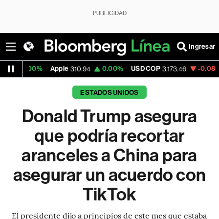
PUBLICIDAD
Ingresar
0%
Apple
0.00%
USD COP
-0.08%
Tesla
310.94
3,173.46
32
ESTADOS UNIDOS
Donald Trump asegura
que podría recortar
aranceles a China para
asegurar un acuerdo con
TikTok
El presidente dijo a principios de este mes que estaba