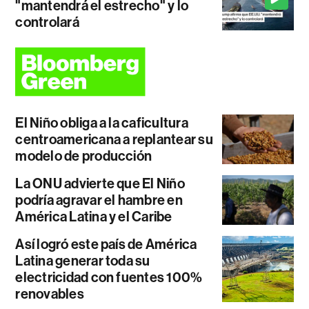
"mantendrá el estrecho" y lo
controlará
El Niño obliga a la caficultura
centroamericana a replantear su
modelo de producción
La ONU advierte que El Niño
podría agravar el hambre en
América Latina y el Caribe
Así logró este país de América
Latina generar toda su
electricidad con fuentes 100%
renovables