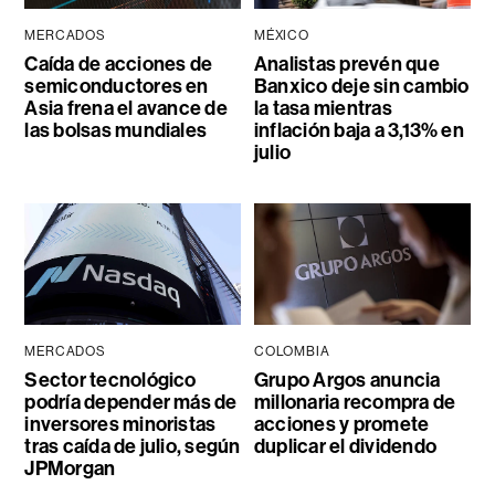
MERCADOS
MÉXICO
Caída de acciones de
Analistas prevén que
semiconductores en
Banxico deje sin cambio
Asia frena el avance de
la tasa mientras
las bolsas mundiales
inflación baja a 3,13% en
julio
MERCADOS
COLOMBIA
Sector tecnológico
Grupo Argos anuncia
podría depender más de
millonaria recompra de
inversores minoristas
acciones y promete
tras caída de julio, según
duplicar el dividendo
JPMorgan