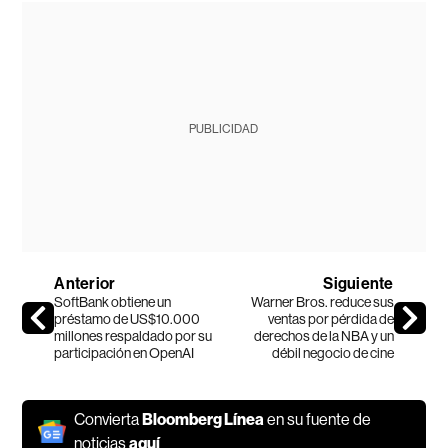
PUBLICIDAD
Anterior
Siguiente
SoftBank obtiene un
Warner Bros. reduce sus
préstamo de US$10.000
ventas por pérdida de
millones respaldado por su
derechos de la NBA y un
participación en OpenAI
débil negocio de cine
Convierta
Bloomberg Línea
en su fuente de
noticias
aquí