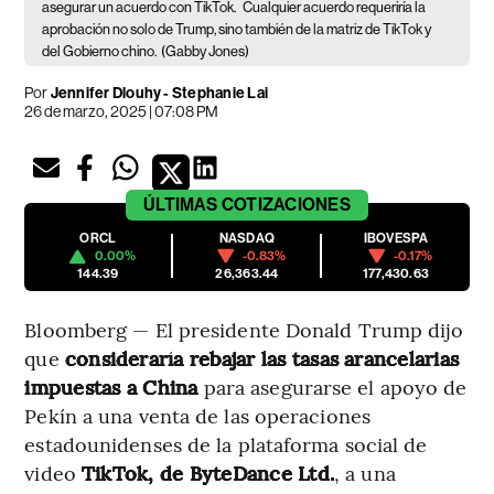
asegurar un acuerdo con TikTok.
Cualquier acuerdo requeriría la
aprobación no solo de Trump, sino también de la matriz de TikTok y
del Gobierno chino.
(Gabby Jones)
Por
Jennifer Dlouhy - Stephanie Lai
26 de marzo, 2025 | 07:08 PM
ÚLTIMAS
COTIZACIONES
ORCL
NASDAQ
IBOVESPA
0.00%
-0.83%
-0.17%
144.39
26,363.44
177,430.63
Bloomberg — El presidente Donald Trump dijo
que
consideraría rebajar las tasas arancelarias
impuestas a China
para asegurarse el apoyo de
Pekín a una venta de las operaciones
estadounidenses de la plataforma social de
video
TikTok, de ByteDance Ltd.
, a una