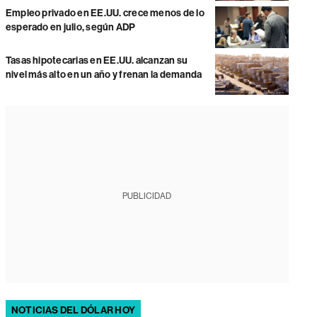
Empleo privado en EE.UU. crece menos de lo
esperado en julio, según ADP
Tasas hipotecarias en EE.UU. alcanzan su
nivel más alto en un año y frenan la demanda
PUBLICIDAD
NOTICIAS DEL DÓLAR HOY