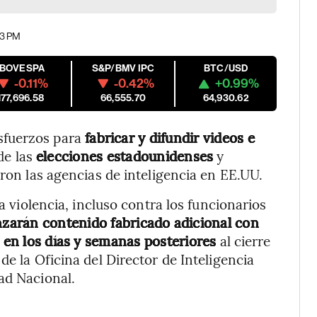
13 PM
IBOVESPA
S&P/BMV IPC
BTC/USD
-0.11%
-0.42%
+0.99%
177,696.58
66,555.70
64,930.62
sfuerzos para
fabricar y difundir videos e
de las
elecciones estadounidenses
y
eron las agencias de inteligencia en EE.UU.
la violencia, incluso contra los funcionarios
zarán contenido fabricado adicional con
y en los días y semanas posteriores
al cierre
de la Oficina del Director de Inteligencia
ad Nacional.