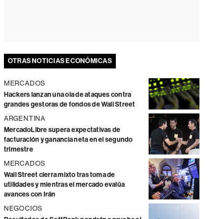
OTRAS NOTICIAS ECONÓMICAS
MERCADOS
Hackers lanzan una ola de ataques contra
grandes gestoras de fondos de Wall Street
ARGENTINA
MercadoLibre supera expectativas de
facturación y ganancia neta en el segundo
trimestre
MERCADOS
Wall Street cierra mixto tras toma de
utilidades y mientras el mercado evalúa
avances con Irán
NEGOCIOS