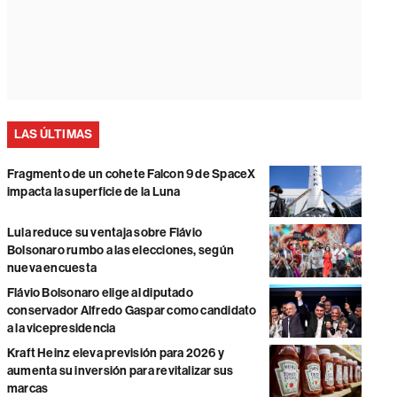
LAS ÚLTIMAS
Fragmento de un cohete Falcon 9 de SpaceX
impacta la superficie de la Luna
Lula reduce su ventaja sobre Flávio
Bolsonaro rumbo a las elecciones, según
nueva encuesta
Flávio Bolsonaro elige al diputado
conservador Alfredo Gaspar como candidato
a la vicepresidencia
Kraft Heinz eleva previsión para 2026 y
aumenta su inversión para revitalizar sus
marcas