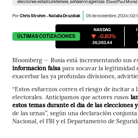
elecciones estadounidenses, señalaron agencias
(David Paul Morris)
Por
Chris Strohm - Natalia Drozdiak
05 de noviembre, 2024 | 02:
NASDAQ
-0.83%
ÚLTIMAS
COTIZACIONES
26,363.44
Bloomberg — Rusia está incrementando sus e
información falsa
para socavar la legitimidad 
exacerbar las ya profundas divisiones, advirti
“Estos esfuerzos corren el riesgo de incitar a 
electorales. Anticipamos que actores rusos
lan
estos temas durante el día de las elecciones 
de las urnas”, según una declaración conjunta 
Nacional, el FBI y el Departamento de Segurid