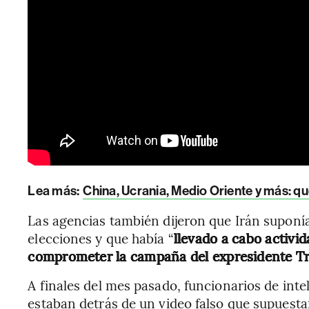
Lea más:
China, Ucrania, Medio Oriente y más: qu
Las agencias también dijeron que Irán suponía
elecciones y que había “
llevado a cabo activi
comprometer la campaña del expresidente 
A finales del mes pasado, funcionarios de inte
estaban detrás de un video falso que supuest