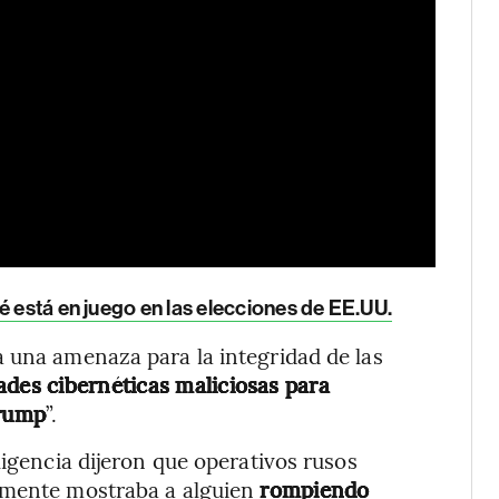
é está en juego en las elecciones de EE.UU.
 una amenaza para la integridad de las
dades cibernéticas maliciosas para
Trump
”.
ligencia dijeron que operativos rusos
amente mostraba a alguien
rompiendo