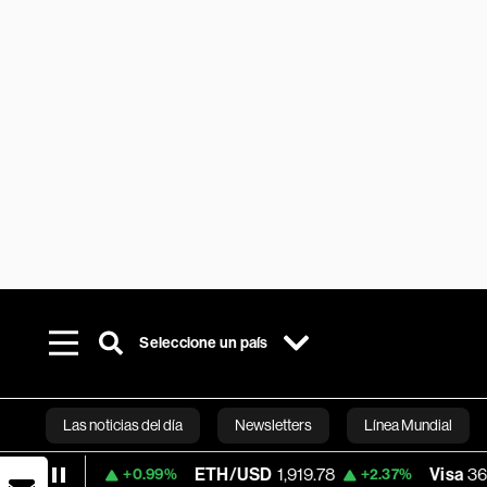
Seleccione un país
Las noticias del día
Newsletters
Línea Mundial
2
ETH/USD
1,919.78
Visa
368.54
+0.99%
+2.37%
-0.2
Bloomberg 