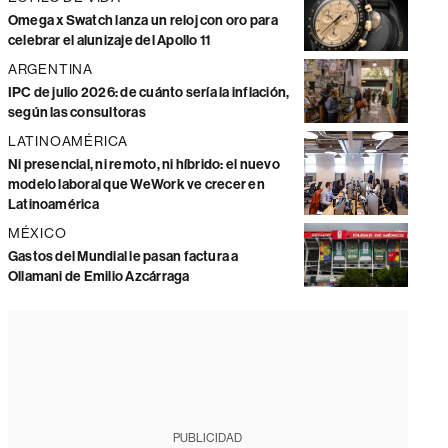
Omega x Swatch lanza un reloj con oro para
celebrar el alunizaje del Apollo 11
ARGENTINA
IPC de julio 2026: de cuánto sería la inflación,
según las consultoras
LATINOAMÉRICA
Ni presencial, ni remoto, ni híbrido: el nuevo
modelo laboral que WeWork ve crecer en
Latinoamérica
MÉXICO
Gastos del Mundial le pasan factura a
Ollamani de Emilio Azcárraga
PUBLICIDAD