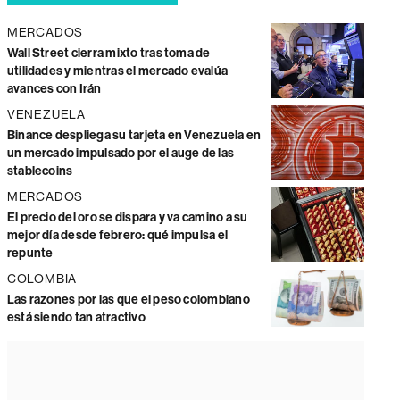
MERCADOS
Wall Street cierra mixto tras toma de
utilidades y mientras el mercado evalúa
avances con Irán
VENEZUELA
Binance despliega su tarjeta en Venezuela en
un mercado impulsado por el auge de las
stablecoins
MERCADOS
El precio del oro se dispara y va camino a su
mejor día desde febrero: qué impulsa el
repunte
COLOMBIA
Las razones por las que el peso colombiano
está siendo tan atractivo