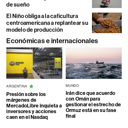
de sueño
El Niño obliga a la caficultura
centroamericana a replantear su
modelo de producción
Económicas e internacionales
MUNDO
ARGENTINA
Irán dice que acuerdo
Presión sobre los
con Omán para
márgenes de
gestionar el estrecho de
MercadoLibre inquieta a
Ormuz está en su fase
inversores y acciones
final
caen en el Nasdaq