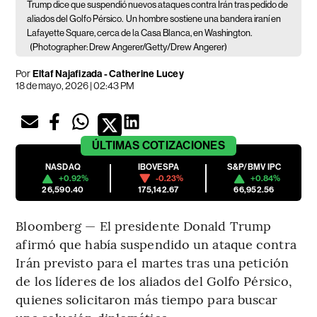
Trump dice que suspendió nuevos ataques contra Irán tras pedido de
aliados del Golfo Pérsico.
Un hombre sostiene una bandera iraní en
Lafayette Square, cerca de la Casa Blanca, en Washington.
(Photographer: Drew Angerer/Getty/Drew Angerer)
Por
Eltaf Najafizada - Catherine Lucey
18 de mayo, 2026 | 02:43 PM
ÚLTIMAS
COTIZACIONES
NASDAQ
IBOVESPA
S&P/BMV IPC
+0.92%
-0.23%
+0.84%
26,590.40
175,142.67
66,952.56
Bloomberg — El presidente Donald Trump
afirmó que había suspendido un ataque contra
Irán previsto para el martes tras una petición
de los líderes de los aliados del Golfo Pérsico,
quienes solicitaron más tiempo para buscar