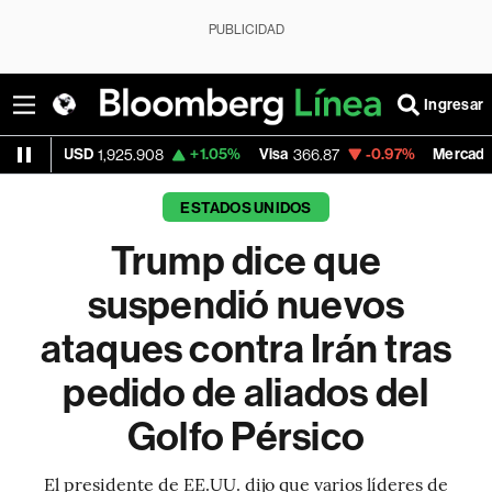
PUBLICIDAD
Ingresar
+1.05%
Visa
-0.97%
MercadoLibre
925.908
366.87
1,834.99
ESTADOS UNIDOS
Trump dice que
suspendió nuevos
ataques contra Irán tras
pedido de aliados del
Golfo Pérsico
El presidente de EE.UU. dijo que varios líderes de