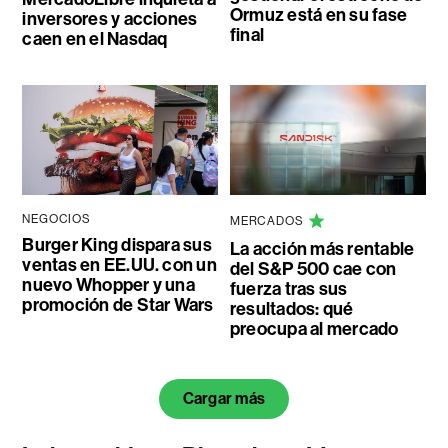
Ormuz está en su fase
inversores y acciones
final
caen en el Nasdaq
NEGOCIOS
MERCADOS
Burger King dispara sus
La acción más rentable
ventas en EE.UU. con un
del S&P 500 cae con
nuevo Whopper y una
fuerza tras sus
promoción de Star Wars
resultados: qué
preocupa al mercado
Cargar más