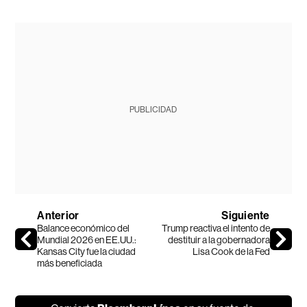
PUBLICIDAD
Anterior
Siguiente
Balance económico del
Trump reactiva el intento de
Mundial 2026 en EE.UU.:
destituir a la gobernadora
Kansas City fue la ciudad
Lisa Cook de la Fed
más beneficiada