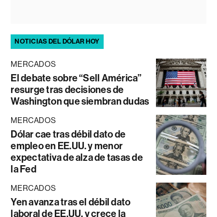
NOTICIAS DEL DÓLAR HOY
MERCADOS
El debate sobre “Sell América”
resurge tras decisiones de
Washington que siembran dudas
MERCADOS
Dólar cae tras débil dato de
empleo en EE.UU. y menor
expectativa de alza de tasas de
la Fed
MERCADOS
Yen avanza tras el débil dato
laboral de EE.UU. y crece la