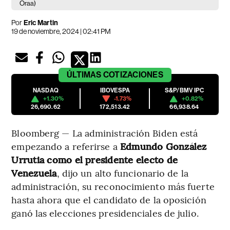
Oraa)
Por
Eric Martin
19 de noviembre, 2024 | 02:41 PM
ÚLTIMAS
COTIZACIONES
NASDAQ
IBOVESPA
S&P/BMV IPC
+1.30%
-1.73%
+0.82%
26,690.62
172,513.42
66,938.64
Bloomberg — La administración Biden está
empezando a referirse a
Edmundo González
Urrutia como el presidente electo de
Venezuela
, dijo un alto funcionario de la
administración, su reconocimiento más fuerte
hasta ahora que el candidato de la oposición
ganó las elecciones presidenciales de julio.