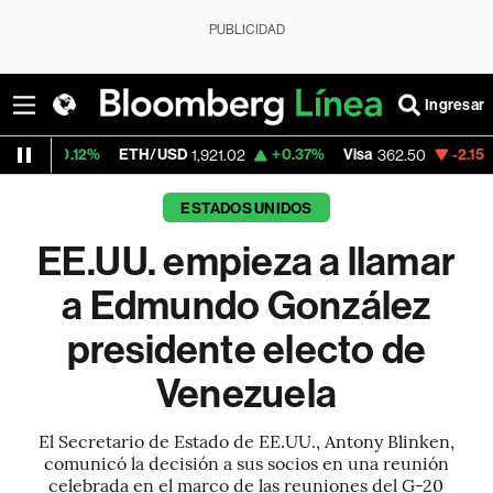
PUBLICIDAD
Ingresar
%
ETH/USD
+0.37%
Visa
-2.15%
MercadoLi
1,921.02
362.50
ESTADOS UNIDOS
EE.UU. empieza a llamar
a Edmundo González
presidente electo de
Venezuela
El Secretario de Estado de EE.UU., Antony Blinken,
comunicó la decisión a sus socios en una reunión
celebrada en el marco de las reuniones del G-20