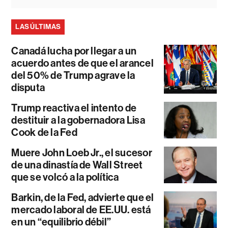
LAS ÚLTIMAS
Canadá lucha por llegar a un
acuerdo antes de que el arancel
del 50% de Trump agrave la
disputa
Trump reactiva el intento de
destituir a la gobernadora Lisa
Cook de la Fed
Muere John Loeb Jr., el sucesor
de una dinastía de Wall Street
que se volcó a la política
Barkin, de la Fed, advierte que el
mercado laboral de EE.UU. está
en un “equilibrio débil”