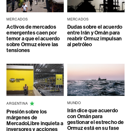
MERCADOS
MERCADOS
Activos de mercados
Dudas sobre el acuerdo
emergentes caen por
entre Irán y Omán para
temor a que el acuerdo
reabrir Ormuz impulsan
sobre Ormuz eleve las
al petróleo
tensiones
MUNDO
ARGENTINA
Irán dice que acuerdo
Presión sobre los
con Omán para
márgenes de
gestionar el estrecho de
MercadoLibre inquieta a
Ormuz está en su fase
inversores y acciones