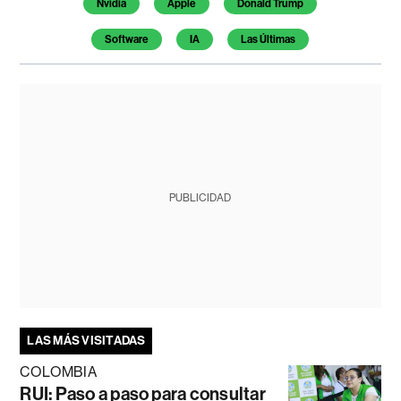
Nvidia
Apple
Donald Trump
Software
IA
Las Últimas
PUBLICIDAD
LAS MÁS VISITADAS
COLOMBIA
RUI: Paso a paso para consultar