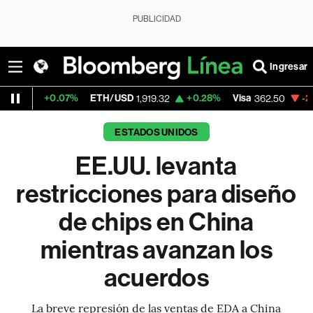
PUBLICIDAD
Ingresar
07%
ETH/USD
+0.28%
Visa
-2.15%
Mercad
1,919.32
362.50
ESTADOS UNIDOS
EE.UU. levanta
restricciones para diseño
de chips en China
mientras avanzan los
acuerdos
La breve represión de las ventas de EDA a China