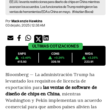
EE.UU. levanta restricciones para diseño de chips en China mientras
avanzan los acuerdos.
Los funcionarios de Trump restringieron las
ventas de herramientas EDA a China en mayo.
(Krisztian Bocsi)
Por
Mackenzie Hawkins
03 de julio, 2025 | 12:38 AM
ÚLTIMAS
COTIZACIONES
SNPS
CDNS
NVDA
+2.49%
+0.26%
+2.25%
415.93
339.18
223.91
Bloomberg — La administración Trump ha
levantado los requisitos de licencia de
exportación para
las ventas de software de
diseño de chips en China
, mientras
Washington y Pekín implementan un acuerdo
comercial para que ambos países alivien las