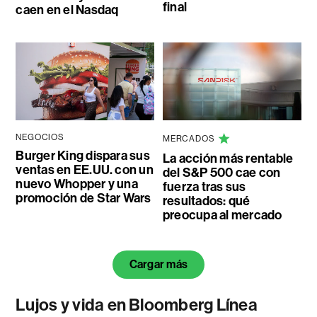
final
caen en el Nasdaq
NEGOCIOS
MERCADOS
Burger King dispara sus
La acción más rentable
ventas en EE.UU. con un
del S&P 500 cae con
nuevo Whopper y una
fuerza tras sus
promoción de Star Wars
resultados: qué
preocupa al mercado
Cargar más
Lujos y vida en Bloomberg Línea