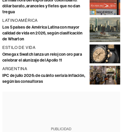
La mala hora del exportador colombiano:
dólar barato, aranceles y fletes que no dan
tregua
LATINOAMÉRICA
Los 5 países de América Latina con mayor
calidad de vida en 2026, según clasificación
de Wharton
ESTILO DE VIDA
Omega x Swatch lanza un reloj con oro para
celebrar el alunizaje del Apollo 11
ARGENTINA
IPC de julio 2026: de cuánto sería la inflación,
según las consultoras
PUBLICIDAD