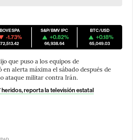
IBOVESPA
S&P/BMV IPC
BTC/USD
-1.73%
+0.82%
+0.18%
172,513.42
66,938.64
65,049.03
dijo que puso a los equipos de
ró en alerta máxima el sábado después de
o ataque militar contra Irán.
heridos, reporta la televisión estatal
IDAD