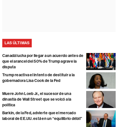
LAS ÚLTIMAS
Canadá lucha por llegar a un acuerdo antes de
que el arancel del 50% de Trump agrave la
disputa
Trump reactiva el intento de destituir a la
gobernadora Lisa Cook de la Fed
Muere John Loeb Jr., el sucesor de una
dinastía de Wall Street que se volcó a la
política
Barkin, de la Fed, advierte que el mercado
laboral de EE.UU. está en un “equilibrio débil”