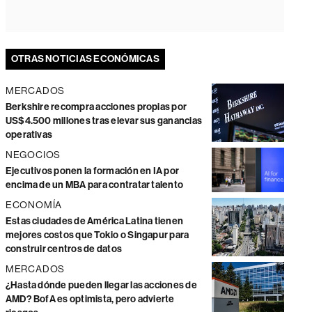
OTRAS NOTICIAS ECONÓMICAS
MERCADOS
Berkshire recompra acciones propias por
US$4.500 millones tras elevar sus ganancias
operativas
NEGOCIOS
Ejecutivos ponen la formación en IA por
encima de un MBA para contratar talento
ECONOMÍA
Estas ciudades de América Latina tienen
mejores costos que Tokio o Singapur para
construir centros de datos
MERCADOS
¿Hasta dónde pueden llegar las acciones de
AMD? BofA es optimista, pero advierte