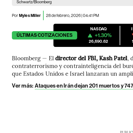
Schwartz/Bloomberg
Por
Myles Miller
28 de febrero, 2026 | 04:41 PM
NASDAQ
+1.30%
ÚLTIMAS
COTIZACIONES
26,690.62
Bloomberg — El
director del FBI, Kash Patel
, 
contraterrorismo y contrainteligencia del bu
que Estados Unidos e Israel lanzaran un ampli
Ver más:
Ataques en Irán dejan 201 muertos y 747 
PUBLIC