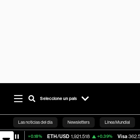
Seleccione un país
Las noticias del día
Newsletters
Línea Mundial
ETH/USD
1,921.518
Visa
362.50
+0.18%
+0.39%
-2.15%
Bloomberg 