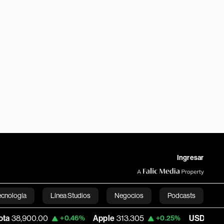
Ingresar
ecnología
Línea Studios
Negocios
Podcasts
0
Apple
313.305
USD COP
3,159.60
+0.46%
+0.25%
English