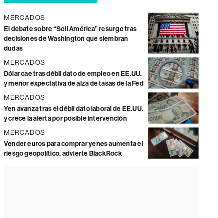
MERCADOS
El debate sobre “Sell América” resurge tras
decisiones de Washington que siembran
dudas
MERCADOS
Dólar cae tras débil dato de empleo en EE.UU.
y menor expectativa de alza de tasas de la Fed
MERCADOS
Yen avanza tras el débil dato laboral de EE.UU.
y crece la alerta por posible intervención
MERCADOS
Vender euros para comprar yenes aumenta el
riesgo geopolítico, advierte BlackRock