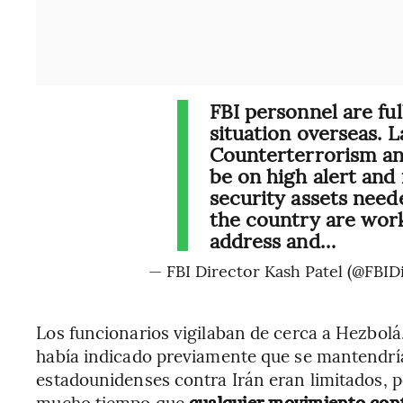
FBI personnel are fu
situation overseas. L
Counterterrorism an
be on high alert and 
security assets nee
the country are work
address and…
— FBI Director Kash Patel (@FBID
Los funcionarios vigilaban de cerca a Hezbolá.
había indicado previamente que se mantendría 
estadounidenses contra Irán eran limitados, 
mucho tiempo que
cualquier movimiento contr