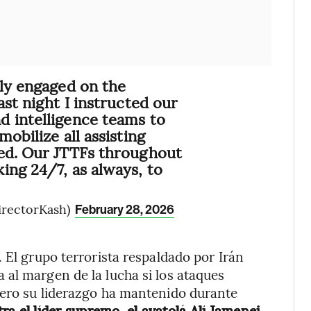
lly engaged on the
ast night I instructed our
d intelligence teams to
mobilize all assisting
ded. Our JTTFs throughout
ing 24/7, as always, to
irectorKash)
February 28, 2026
 El grupo terrorista respaldado por Irán
al margen de la lucha si los ataques
pero su liderazgo ha mantenido durante
a el líder supremo, el ayatolá Alí Jamenei,