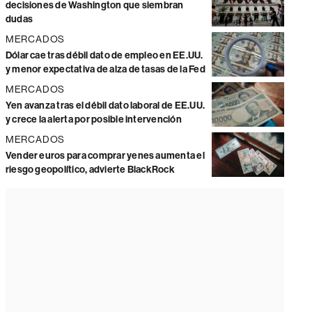
decisiones de Washington que siembran
dudas
MERCADOS
Dólar cae tras débil dato de empleo en EE.UU.
y menor expectativa de alza de tasas de la Fed
MERCADOS
Yen avanza tras el débil dato laboral de EE.UU.
y crece la alerta por posible intervención
MERCADOS
Vender euros para comprar yenes aumenta el
riesgo geopolítico, advierte BlackRock