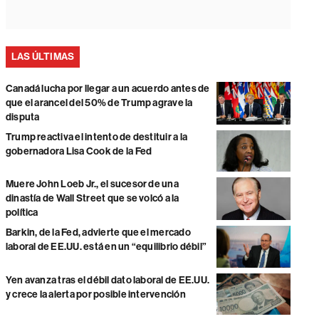
LAS ÚLTIMAS
Canadá lucha por llegar a un acuerdo antes de
que el arancel del 50% de Trump agrave la
disputa
Trump reactiva el intento de destituir a la
gobernadora Lisa Cook de la Fed
Muere John Loeb Jr., el sucesor de una
dinastía de Wall Street que se volcó a la
política
Barkin, de la Fed, advierte que el mercado
laboral de EE.UU. está en un “equilibrio débil”
Yen avanza tras el débil dato laboral de EE.UU.
y crece la alerta por posible intervención