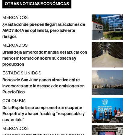
OTRAS NOTICIAS ECONÓMICAS
MERCADOS
¿Hasta dónde pueden llegar las acciones de
AMD? BofA es optimista, pero advierte
riesgos
MERCADOS
Brasil deja al mercado mundial del azúcar con
menos información sobre su cosecha y
producción
ESTADOS UNIDOS
Bonos de San Juan ganan atractivo entre
inversores ante la escasez de emisiones en
Puerto Rico
COLOMBIA
De la Espriella se compromete a recuperar
Ecopetrol y a hacer fracking “responsable y
sostenible”
MERCADOS