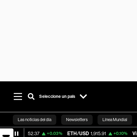
Seleccione un país
Las noticias del día
Newsletters
Línea Mundial
64,952.37
ETH/USD
1,915.91
Visa
362.5
+0.03%
+0.10%
Bloomberg 