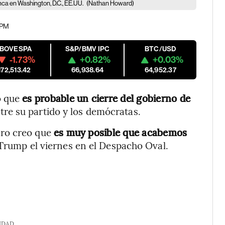
nca en Washington, D.C., EE.UU.
(Nathan Howard)
 PM
IBOVESPA
S&P/BMV IPC
BTC/USD
-1.73%
+0.82%
+0.03%
172,513.42
66,938.64
64,952.37
o que
es probable un cierre del gobierno de
tre su partido y los demócratas.
ero creo que
es muy posible que acabemos
o Trump el viernes en el Despacho Oval.
IDAD