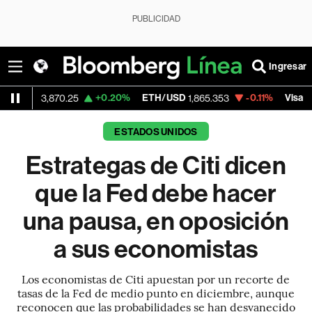
PUBLICIDAD
Ingresar
+0.20%
ETH/USD
-0.11%
Visa
+0
870.25
1,865.353
368.41
ESTADOS UNIDOS
Estrategas de Citi dicen
que la Fed debe hacer
una pausa, en oposición
a sus economistas
Los economistas de Citi apuestan por un recorte de
tasas de la Fed de medio punto en diciembre, aunque
reconocen que las probabilidades se han desvanecido