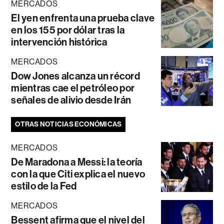
MERCADOS
El yen enfrenta una prueba clave
en los 155 por dólar tras la
intervención histórica
MERCADOS
Dow Jones alcanza un récord
mientras cae el petróleo por
señales de alivio desde Irán
OTRAS NOTICIAS ECONÓMICAS
MERCADOS
De Maradona a Messi: la teoría
con la que Citi explica el nuevo
estilo de la Fed
MERCADOS
Bessent afirma que el nivel del