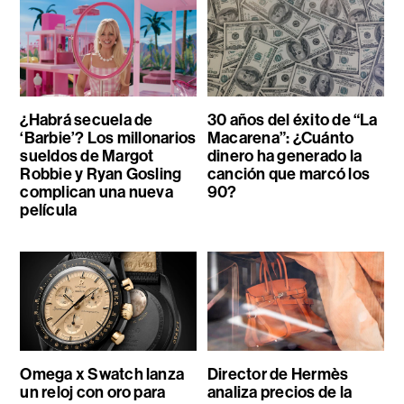
¿Habrá secuela de
30 años del éxito de “La
‘Barbie’? Los millonarios
Macarena”: ¿Cuánto
sueldos de Margot
dinero ha generado la
Robbie y Ryan Gosling
canción que marcó los
complican una nueva
90?
película
Omega x Swatch lanza
Director de Hermès
un reloj con oro para
analiza precios de la