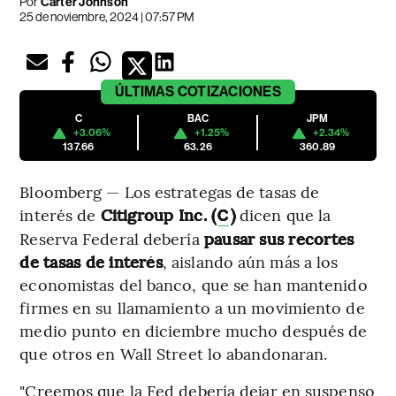
Por
Carter Johnson
25 de noviembre, 2024 | 07:57 PM
ÚLTIMAS
COTIZACIONES
C
BAC
JPM
+3.06%
+1.25%
+2.34%
137.66
63.26
360.89
Bloomberg — Los estrategas de tasas de
interés de
Citigroup Inc. (
)
dicen que la
C
Reserva Federal debería
pausar sus recortes
de tasas de interés
, aislando aún más a los
economistas del banco, que se han mantenido
firmes en su llamamiento a un movimiento de
medio punto en diciembre mucho después de
que otros en Wall Street lo abandonaran.
"Creemos que la Fed debería dejar en suspenso