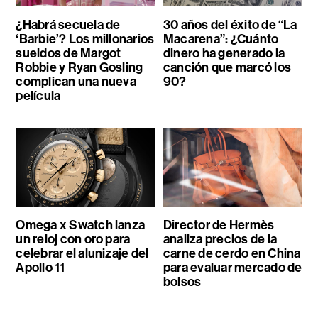
¿Habrá secuela de
30 años del éxito de “La
‘Barbie’? Los millonarios
Macarena”: ¿Cuánto
sueldos de Margot
dinero ha generado la
Robbie y Ryan Gosling
canción que marcó los
complican una nueva
90?
película
Omega x Swatch lanza
Director de Hermès
un reloj con oro para
analiza precios de la
celebrar el alunizaje del
carne de cerdo en China
Apollo 11
para evaluar mercado de
bolsos