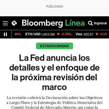
PUBLICIDAD
Ingresar
6%
ETH/USD
-0.76%
Visa
-0.13%
Mercado
1,853.198
365.67
ESTADOS UNIDOS
La Fed anuncia los
detalles y el enfoque de
la próxima revisión del
marco
La revisión cubrirá la Declaración sobre los Objetivos
a Largo Plazo y la Estrategia de Política Monetaria del
Comité Federal de Mercado Abierto, así como la