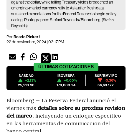
against the dollar, while falling Treasury yields broadened an
emerging-market currency rally to Asia after fresh data
sustained expectations for the Federal Reserve to begin policy
easing. Photographer: Stefani Reynolds/Bloomberg
(Stefani
Reynolds)
Por
Reade Pickert
22 de noviembre, 2024 | 03:17 PM
ÚLTIMAS
COTIZACIONES
NASDAQ
IBOVESPA
S&P/BMV IPC
+2.13%
+0.00%
-0.36%
25,913.90
178,000.24
66,697.22
Bloomberg — La Reserva Federal anunció el
viernes más
detalles sobre su próxima revisión
del marco
, incluyendo un enfoque específico
en las herramientas de comunicación del
banco central.