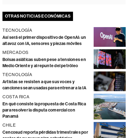
OTRAS NOTICIAS ECONÓMICAS
TECNOLOGÍA
Así será el primer dispositivo de OpenAI: un
altavoz con IA, sensores y piezas móviles
MERCADOS
Bolsas asiáticas suben pese a tensiones en
Medio Oriente y al repunte del petróleo
TECNOLOGÍA
Artistas se resisten a que sus voces y
canciones sean usadas para entrenar a la IA
COSTA RICA
En qué consiste la propuesta de Costa Rica
para resolver la disputa comercial con
Panamá
CHILE
Cencosud reporta pérdidas trimestrales por