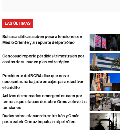
LAS ÚLTIMAS
Bolsas asiáticas suben pese a tensiones en
Medio Oriente y al repunte del petróleo
Cencosud reporta pérdidas trimestrales por
costos de su nuevo plan estratégico
Presidente del BCRA dice que no ve
necesaria una baja de encajes para reactivar
el crédito
Activos de mercados emergentes caen por
temor a que el acuerdo sobre Ormuz eleve las
tensiones
Dudas sobre el acuerdo entre Irán y Omán
para reabrir Ormuz impulsan al petróleo