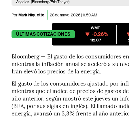
Ángeles.
(Bloomberg/Eric Thayer)
Por
Mark Niquette
28 de mayo, 2026 | 11:59 AM
WMT
-0.26%
ÚLTIMAS
COTIZACIONES
112.07
Bloomberg — El gasto de los consumidores en
mientras la inflación anual se aceleró a su ni
Irán elevó los precios de la energía.
El gasto de los consumidores ajustado por in
mientras que el índice de precios de gastos d
año anterior, según mostró este jueves un inf
(BEA, por sus siglas en inglés). El llamado ín
energía, avanzó un 3,3% frente al año anterio