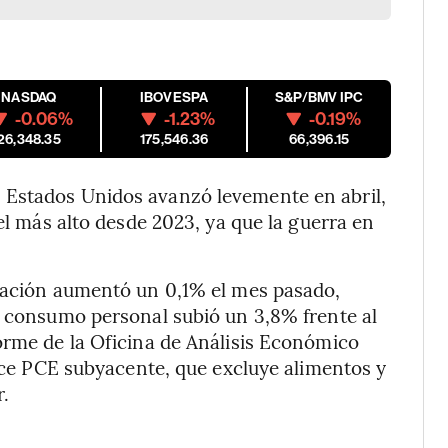
NASDAQ
IBOVESPA
S&P/BMV IPC
-0.06%
-1.23%
-0.19%
26,348.35
175,546.36
66,396.15
 Estados Unidos avanzó levemente en abril,
vel más alto desde 2023, ya que la guerra en
flación aumentó un 0,1% el mes pasado,
e consumo personal subió un 3,8% frente al
orme de la Oficina de Análisis Económico
dice PCE subyacente, que excluye alimentos y
r.