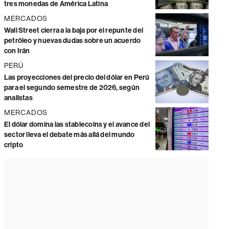
tres monedas de América Latina
MERCADOS
Wall Street cierra a la baja por el repunte del
petróleo y nuevas dudas sobre un acuerdo
con Irán
PERÚ
Las proyecciones del precio del dólar en Perú
para el segundo semestre de 2026, según
analistas
MERCADOS
El dólar domina las stablecoins y el avance del
sector lleva el debate más allá del mundo
cripto