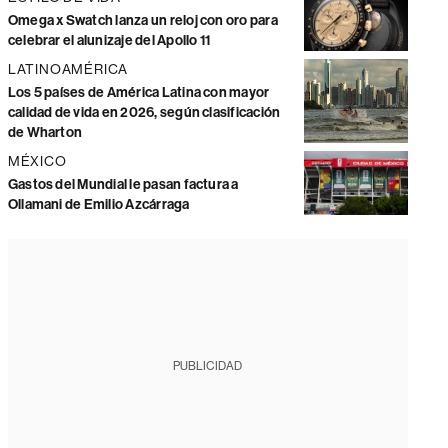
Omega x Swatch lanza un reloj con oro para
celebrar el alunizaje del Apollo 11
LATINOAMÉRICA
Los 5 países de América Latina con mayor
calidad de vida en 2026, según clasificación
de Wharton
MÉXICO
Gastos del Mundial le pasan factura a
Ollamani de Emilio Azcárraga
PUBLICIDAD