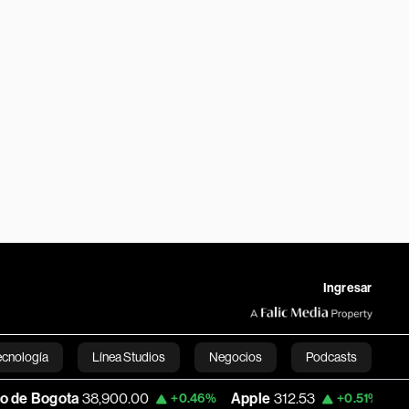
Ingresar
ecnología
Línea Studios
Negocios
Podcasts
8,900.00
Apple
312.53
USD COP
3,159.3
+0.46%
+0.51%
English