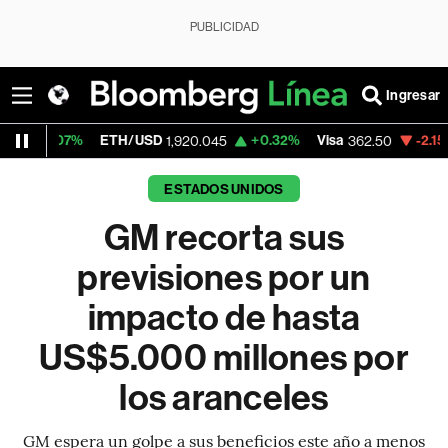
PUBLICIDAD
Ingresar
%
ETH/USD
+0.32%
Visa
-2.15%
Mercad
1,920.045
362.50
ESTADOS UNIDOS
GM recorta sus
previsiones por un
impacto de hasta
US$5.000 millones por
los aranceles
GM espera un golpe a sus beneficios este año a menos