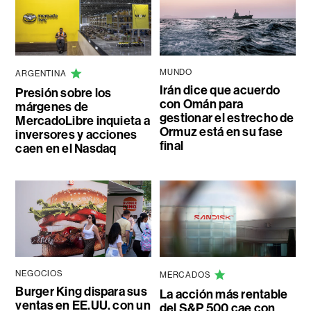
MUNDO
ARGENTINA
Irán dice que acuerdo
Presión sobre los
con Omán para
márgenes de
gestionar el estrecho de
MercadoLibre inquieta a
Ormuz está en su fase
inversores y acciones
final
caen en el Nasdaq
NEGOCIOS
MERCADOS
Burger King dispara sus
La acción más rentable
ventas en EE.UU. con un
del S&P 500 cae con