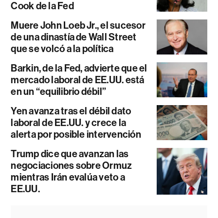
Cook de la Fed
Muere John Loeb Jr., el sucesor
de una dinastía de Wall Street
que se volcó a la política
Barkin, de la Fed, advierte que el
mercado laboral de EE.UU. está
en un “equilibrio débil”
Yen avanza tras el débil dato
laboral de EE.UU. y crece la
alerta por posible intervención
Trump dice que avanzan las
negociaciones sobre Ormuz
mientras Irán evalúa veto a
EE.UU.