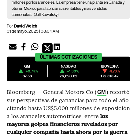
millones por los aranceles.
La empresa tiene una planta en Canadá y
otra en México para fabricar sus rentables y más vendidas
camionetas.
(Jeff Kowalsky)
Por
David Welch
01 de mayo, 2025 | 08:04 AM
ÚLTIMAS
COTIZACIONES
GM
NASDAQ
IBOVESPA
+0.74%
+1.30%
-1.73%
87.58
26,690.62
172,513.42
Bloomberg — General Motors Co (
) recortó
GM
sus perspectivas de ganancias para todo el año
citando hasta US$5.000 millones de exposición
a los aranceles automotrices, entre
los
mayores golpes financieros revelados por
cualquier compañía hasta ahora por la guerra