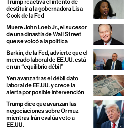
Trump reactiva el intento de
destituir a la gobernadora Lisa
Cook de la Fed
Muere John Loeb Jr., el sucesor
de una dinastía de Wall Street
que se volcó a la política
Barkin, de la Fed, advierte que el
mercado laboral de EE.UU. está
en un “equilibrio débil”
Yen avanza tras el débil dato
laboral de EE.UU. y crece la
alerta por posible intervención
Trump dice que avanzan las
negociaciones sobre Ormuz
mientras Irán evalúa veto a
EE.UU.