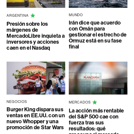
MUNDO
ARGENTINA
Irán dice que acuerdo
Presión sobre los
con Omán para
márgenes de
gestionar el estrecho de
MercadoLibre inquieta a
Ormuz está en su fase
inversores y acciones
final
caen en el Nasdaq
NEGOCIOS
MERCADOS
Burger King dispara sus
La acción más rentable
ventas en EE.UU. con un
del S&P 500 cae con
nuevo Whopper y una
fuerza tras sus
promoción de Star Wars
resultados: qué