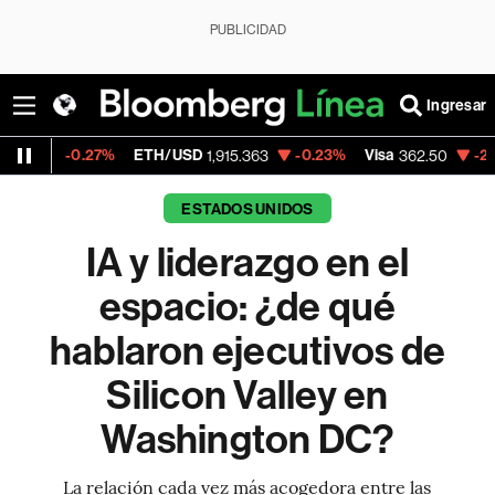
PUBLICIDAD
Ingresar
27%
ETH/USD
-0.23%
Visa
-2.15%
Merca
1,915.363
362.50
ESTADOS UNIDOS
IA y liderazgo en el
espacio: ¿de qué
hablaron ejecutivos de
Silicon Valley en
Washington DC?
La relación cada vez más acogedora entre las