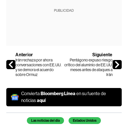
PUBLICIDAD
Anterior
Siguiente
Irán rechaza por ahora
Pentágono expuso riesgo
conversaciones con EE.UU.
crítico del aluminio de EE.UU.
y se demora el acuerdo
meses antes de ataques a
sobre Ormuz
Irán
Convierta
Bloomberg Línea
en su fuente de
noticias
aquí
Temas de este artículo
Las noticias del día
Estados Unidos