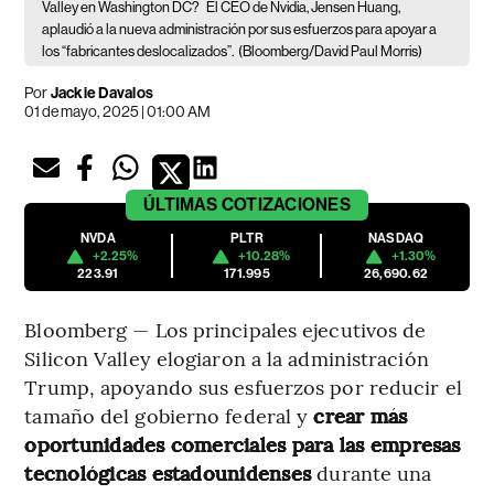
Valley en Washington DC?
El CEO de Nvidia, Jensen Huang,
aplaudió a la nueva administración por sus esfuerzos para apoyar a
los “fabricantes deslocalizados”.
(Bloomberg/David Paul Morris)
Por
Jackie Davalos
01 de mayo, 2025 | 01:00 AM
ÚLTIMAS
COTIZACIONES
NVDA
PLTR
NASDAQ
+2.25%
+10.28%
+1.30%
223.91
171.995
26,690.62
Bloomberg — Los principales ejecutivos de
Silicon Valley elogiaron a la administración
Trump, apoyando sus esfuerzos por reducir el
tamaño del gobierno federal y
crear más
oportunidades comerciales para las empresas
tecnológicas estadounidenses
durante una