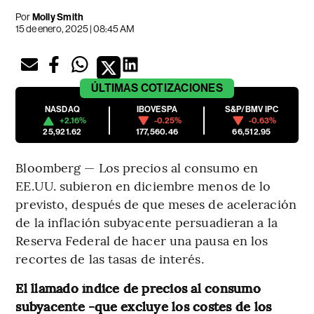
Por
Molly Smith
15 de enero, 2025 | 08:45 AM
ÚLTIMAS
COTIZACIONES
NASDAQ
IBOVESPA
S&P/BMV IPC
+2.16%
-0.25%
-0.63%
25,921.62
177,560.46
66,512.95
Bloomberg — Los precios al consumo en
EE.UU. subieron en diciembre menos de lo
previsto, después de que meses de aceleración
de la inflación subyacente persuadieran a la
Reserva Federal de hacer una pausa en los
recortes de las tasas de interés.
El llamado índice de precios al consumo
subyacente -que excluye los costes de los