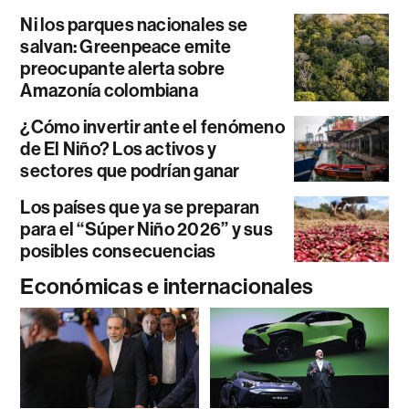
Ni los parques nacionales se
salvan: Greenpeace emite
preocupante alerta sobre
Amazonía colombiana
¿Cómo invertir ante el fenómeno
de El Niño? Los activos y
sectores que podrían ganar
Los países que ya se preparan
para el “Súper Niño 2026” y sus
posibles consecuencias
Económicas e internacionales