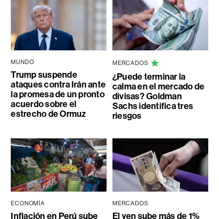
MUNDO
MERCADOS
Trump suspende
¿Puede terminar la
ataques contra Irán ante
calma en el mercado de
la promesa de un pronto
divisas? Goldman
acuerdo sobre el
Sachs identifica tres
estrecho de Ormuz
riesgos
ECONOMÍA
MERCADOS
Inflación en Perú sube
El yen sube más de 1%