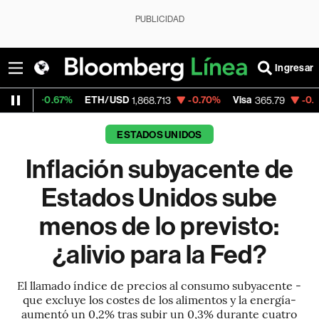
PUBLICIDAD
Ingresar
.67%
ETH/USD
-0.70%
Visa
-0.09%
Merca
1,868.713
365.79
ESTADOS UNIDOS
Inflación subyacente de
Estados Unidos sube
menos de lo previsto:
¿alivio para la Fed?
El llamado índice de precios al consumo subyacente -
que excluye los costes de los alimentos y la energía-
aumentó un 0,2% tras subir un 0,3% durante cuatro