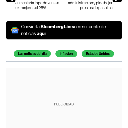
aumentaría tope de venta a
administración y pide bajar
extranjeros al 25%
precios de gasolina
Convierta
Bloomberg Línea
en su fuente de
noticias
aquí
Temas de este artículo
Las noticias del día
Inflación
Estados Unidos
PUBLICIDAD