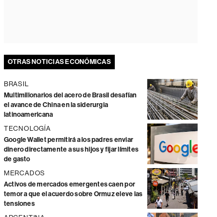
OTRAS NOTICIAS ECONÓMICAS
BRASIL
Multimillonarios del acero de Brasil desafían
el avance de China en la siderurgia
latinoamericana
TECNOLOGÍA
Google Wallet permitirá a los padres enviar
dinero directamente a sus hijos y fijar límites
de gasto
MERCADOS
Activos de mercados emergentes caen por
temor a que el acuerdo sobre Ormuz eleve las
tensiones