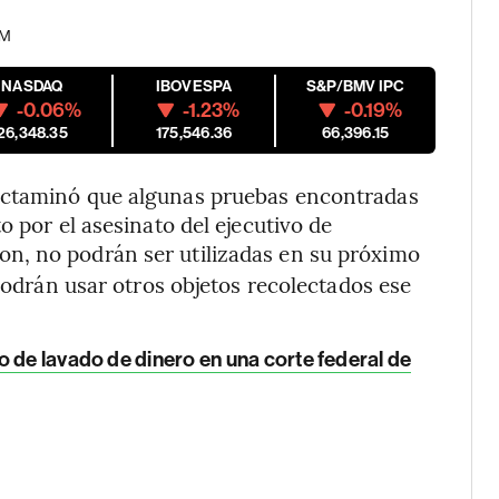
PM
NASDAQ
IBOVESPA
S&P/BMV IPC
-0.06%
-1.23%
-0.19%
26,348.35
175,546.36
66,396.15
ictaminó que algunas pruebas encontradas
o por el asesinato del ejecutivo de
on, no podrán ser utilizadas en su próximo
 podrán usar otros objetos recolectados ese
 de lavado de dinero en una corte federal de