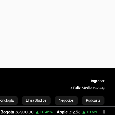
Ingresar
ecnología
Línea Studios
Negocios
Podcasts
900.00
Apple
312.53
USD COP
3,159.39
+0.46%
+0.51%
English