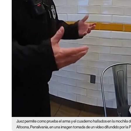
Juez permite como prueba el arma y el cuaderno hallados en la mochila 
Altoona, Pensilvania, en una imagen tomada de un vídeo difundido por la P