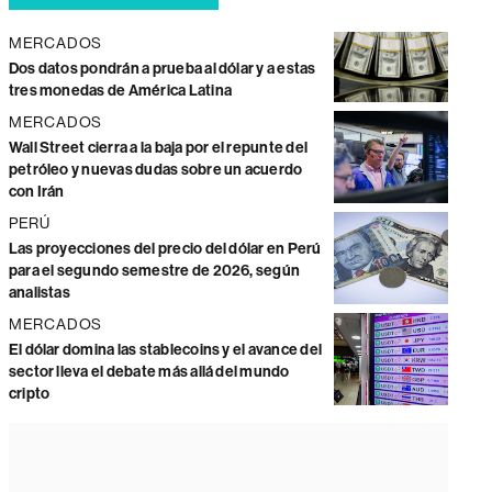
MERCADOS
Dos datos pondrán a prueba al dólar y a estas
tres monedas de América Latina
MERCADOS
Wall Street cierra a la baja por el repunte del
petróleo y nuevas dudas sobre un acuerdo
con Irán
PERÚ
Las proyecciones del precio del dólar en Perú
para el segundo semestre de 2026, según
analistas
MERCADOS
El dólar domina las stablecoins y el avance del
sector lleva el debate más allá del mundo
cripto