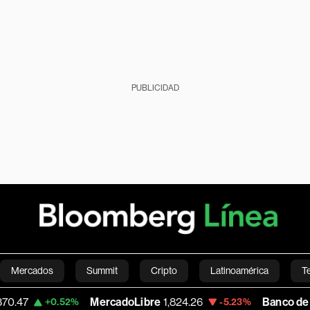
PUBLICIDAD
Mercados
Summit
Cripto
Latinoamérica
T
MercadoLibre
1,824.26
Banco de Bogota
38,
.52%
-5.23%
Green
Economía
Estilo de vida
Mundo
Videos