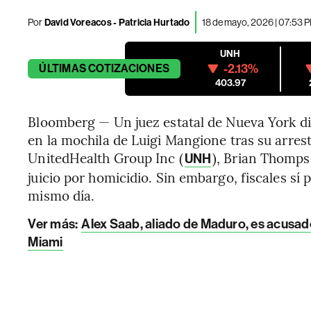
Por
David Voreacos - Patricia Hurtado
18 de mayo, 2026 | 07:53 
UNH
-2.13%
ÚLTIMAS
COTIZACIONES
403.97
Bloomberg — Un juez estatal de Nueva York d
en la mochila de Luigi Mangione tras su arrest
UnitedHealth Group Inc (
), Brian Thomps
UNH
juicio por homicidio. Sin embargo, fiscales sí
mismo día.
Ver más:
Alex Saab, aliado de Maduro, es acusado
Miami