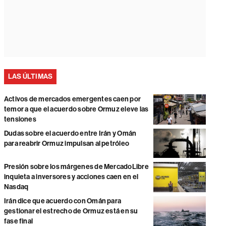
LAS ÚLTIMAS
Activos de mercados emergentes caen por
temor a que el acuerdo sobre Ormuz eleve las
tensiones
Dudas sobre el acuerdo entre Irán y Omán
para reabrir Ormuz impulsan al petróleo
Presión sobre los márgenes de MercadoLibre
inquieta a inversores y acciones caen en el
Nasdaq
Irán dice que acuerdo con Omán para
gestionar el estrecho de Ormuz está en su
fase final