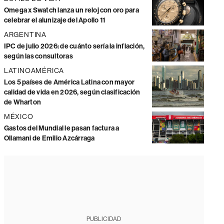
Omega x Swatch lanza un reloj con oro para
celebrar el alunizaje del Apollo 11
ARGENTINA
IPC de julio 2026: de cuánto sería la inflación,
según las consultoras
LATINOAMÉRICA
Los 5 países de América Latina con mayor
calidad de vida en 2026, según clasificación
de Wharton
MÉXICO
Gastos del Mundial le pasan factura a
Ollamani de Emilio Azcárraga
PUBLICIDAD