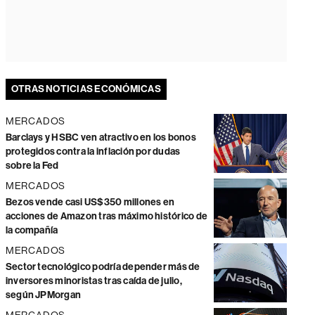
OTRAS NOTICIAS ECONÓMICAS
MERCADOS
Barclays y HSBC ven atractivo en los bonos
protegidos contra la inflación por dudas
sobre la Fed
MERCADOS
Bezos vende casi US$350 millones en
acciones de Amazon tras máximo histórico de
la compañía
MERCADOS
Sector tecnológico podría depender más de
inversores minoristas tras caída de julio,
según JPMorgan
MERCADOS