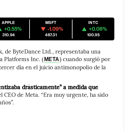
APPLE
MSFT
INTC
+0.55%
-1.09%
+0.08%
310.94
487.31
100.95
, de ByteDance Ltd., representaba una
 Platforms Inc. (
) cuando surgió por
META
ercer día en el juicio antimonopolio de la
entizaba drásticamente” a medida que
 el CEO de Meta. “Era muy urgente, ha sido
años”.