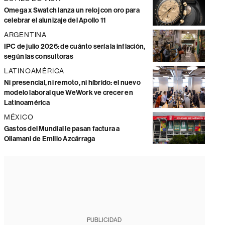
Omega x Swatch lanza un reloj con oro para
celebrar el alunizaje del Apollo 11
ARGENTINA
IPC de julio 2026: de cuánto sería la inflación,
según las consultoras
LATINOAMÉRICA
Ni presencial, ni remoto, ni híbrido: el nuevo
modelo laboral que WeWork ve crecer en
Latinoamérica
MÉXICO
Gastos del Mundial le pasan factura a
Ollamani de Emilio Azcárraga
PUBLICIDAD