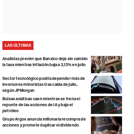
LAS ÚLTIMAS
Analistas prevén que Banxico deje sin cambio
la tasa mientras inflación baja a 3,13% en julio
Sector tecnológico podría depender más de
inversores minoristas tras caída de julio,
según JPMorgan
Bolsas asiáticas caen mientras se frena el
repunte de las acciones de IA y baja el
petróleo
Grupo Argos anuncia millonaria recompra de
acciones y promete duplicar el dividendo