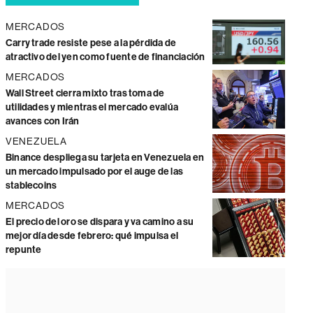
MERCADOS
Carry trade resiste pese a la pérdida de
atractivo del yen como fuente de financiación
MERCADOS
Wall Street cierra mixto tras toma de
utilidades y mientras el mercado evalúa
avances con Irán
VENEZUELA
Binance despliega su tarjeta en Venezuela en
un mercado impulsado por el auge de las
stablecoins
MERCADOS
El precio del oro se dispara y va camino a su
mejor día desde febrero: qué impulsa el
repunte