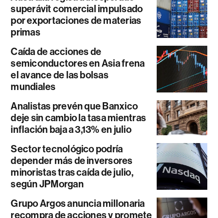
superávit comercial impulsado
por exportaciones de materias
primas
Caída de acciones de
semiconductores en Asia frena
el avance de las bolsas
mundiales
Analistas prevén que Banxico
deje sin cambio la tasa mientras
inflación baja a 3,13% en julio
Sector tecnológico podría
depender más de inversores
minoristas tras caída de julio,
según JPMorgan
Grupo Argos anuncia millonaria
recompra de acciones y promete