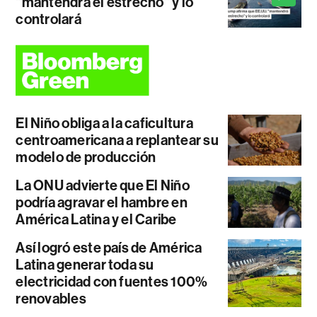
"mantendrá el estrecho" y lo
controlará
El Niño obliga a la caficultura
centroamericana a replantear su
modelo de producción
La ONU advierte que El Niño
podría agravar el hambre en
América Latina y el Caribe
Así logró este país de América
Latina generar toda su
electricidad con fuentes 100%
renovables