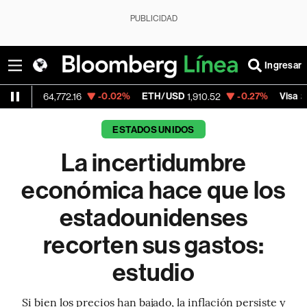
PUBLICIDAD
Ingresar
-0.02%
ETH/USD
-0.27%
Visa
-0
4,772.16
1,910.52
368.54
ESTADOS UNIDOS
La incertidumbre
económica hace que los
estadounidenses
recorten sus gastos:
estudio
Si bien los precios han bajado, la inflación persiste y