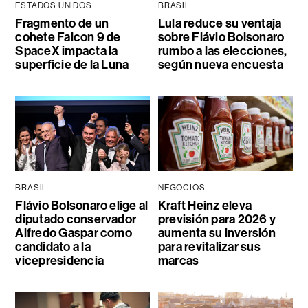
ESTADOS UNIDOS
BRASIL
Fragmento de un
Lula reduce su ventaja
cohete Falcon 9 de
sobre Flávio Bolsonaro
SpaceX impacta la
rumbo a las elecciones,
superficie de la Luna
según nueva encuesta
BRASIL
NEGOCIOS
Flávio Bolsonaro elige al
Kraft Heinz eleva
diputado conservador
previsión para 2026 y
Alfredo Gaspar como
aumenta su inversión
candidato a la
para revitalizar sus
vicepresidencia
marcas