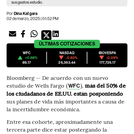
sus gastos: estudio.
Por
Dina Katgara
02 de marzo, 2025 | 01:52 PM
ÚLTIMAS
COTIZACIONES
WFC
NASDAQ
IBOVESPA
+0.88%
-0.83%
-0.09%
89.17
26,363.44
177,726.17
Bloomberg — De acuerdo con un nuevo
estudio de Wells Fargo (
),
más del 50% de
WFC
los ciudadanos de EE.UU. están posponiendo
sus planes de vida más importantes a causa de
la incertidumbre económica.
Entre esa cohorte, aproximadamente una
tercera parte dice estar postergando la