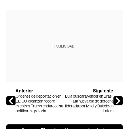
PUBLICIDAD
Anterior
Siguiente
Órdenes de deportación en
Lula buscará vencer en Brasil
EE.UU. alcanzan récord
a la nueva ola de derecha
mientras Trump endurece su
liderada por Milei y Bukele en
política migratoria
Latam