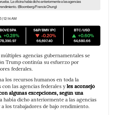
prueba.
La oficina había dicho anteriormente a las agencias
 rendimiento.
(Bloomberg/Francis Chung)
5 | 12:14 AM
IBOVESPA
S&P/BMV IPC
BTC/USD
+0.28%
-0.20%
+0.60%
178,390.97
66,697.40
64,680.66
múltiples agencias gubernamentales se
ión Trump continúa su esfuerzo por
ores federales.
na los recursos humanos en toda la
s con las agencias federales y
les aconsejó
 con algunas excepciones, según una
a había dicho anteriormente a las agencias
a los trabajadores de bajo rendimiento.