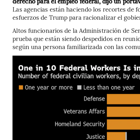
derecho para el empleo federal, dijo un porta
Las agencias están haciendo los recortes de 
esfuerzos de Trump para racionalizar el gobier
Altos funcionarios de la Administración de Se
prueba que están siendo despedidos en reunion
según una persona familiarizada con las comu