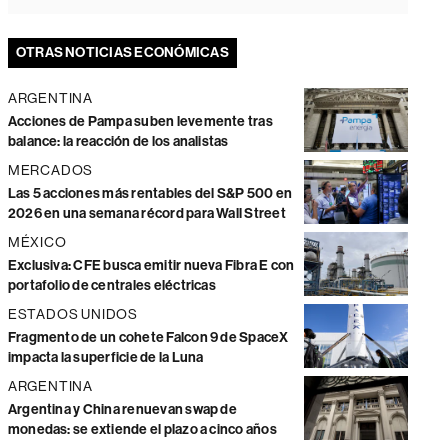
OTRAS NOTICIAS ECONÓMICAS
ARGENTINA
Acciones de Pampa suben levemente tras
balance: la reacción de los analistas
MERCADOS
Las 5 acciones más rentables del S&P 500 en
2026 en una semana récord para Wall Street
MÉXICO
Exclusiva: CFE busca emitir nueva Fibra E con
portafolio de centrales eléctricas
ESTADOS UNIDOS
Fragmento de un cohete Falcon 9 de SpaceX
impacta la superficie de la Luna
ARGENTINA
Argentina y China renuevan swap de
monedas: se extiende el plazo a cinco años