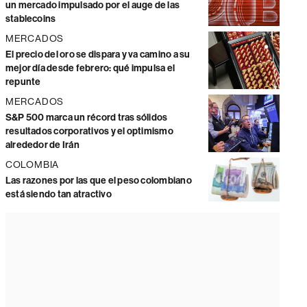
un mercado impulsado por el auge de las
stablecoins
MERCADOS
El precio del oro se dispara y va camino a su
mejor día desde febrero: qué impulsa el
repunte
MERCADOS
S&P 500 marca un récord tras sólidos
resultados corporativos y el optimismo
alrededor de Irán
COLOMBIA
Las razones por las que el peso colombiano
está siendo tan atractivo