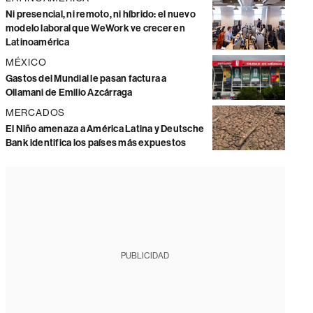
Ni presencial, ni remoto, ni híbrido: el nuevo
modelo laboral que WeWork ve crecer en
Latinoamérica
MÉXICO
Gastos del Mundial le pasan factura a
Ollamani de Emilio Azcárraga
MERCADOS
El Niño amenaza a América Latina y Deutsche
Bank identifica los países más expuestos
PUBLICIDAD