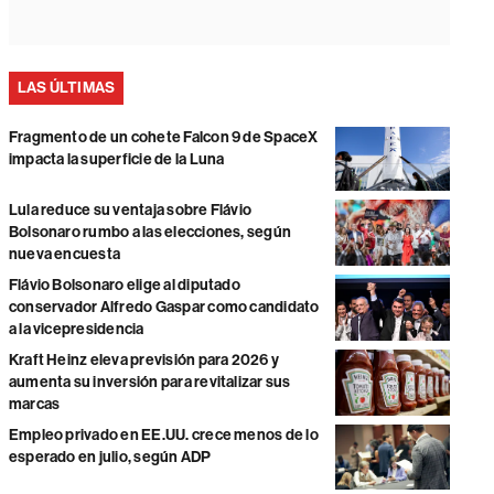
LAS ÚLTIMAS
Fragmento de un cohete Falcon 9 de SpaceX
impacta la superficie de la Luna
Lula reduce su ventaja sobre Flávio
Bolsonaro rumbo a las elecciones, según
nueva encuesta
Flávio Bolsonaro elige al diputado
conservador Alfredo Gaspar como candidato
a la vicepresidencia
Kraft Heinz eleva previsión para 2026 y
aumenta su inversión para revitalizar sus
marcas
Empleo privado en EE.UU. crece menos de lo
esperado en julio, según ADP