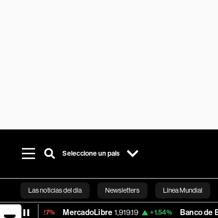
Seleccione un país
Las noticias del día
Newsletters
Línea Mundial
MercadoLibre
1,919.19
Banco de Bogota
38
-0.27%
+1.54%
Bloomberg 