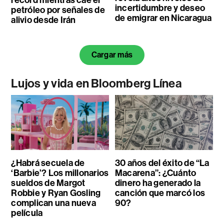
incertidumbre y deseo
petróleo por señales de
de emigrar en Nicaragua
alivio desde Irán
Cargar más
Lujos y vida en Bloomberg Línea
¿Habrá secuela de
30 años del éxito de “La
‘Barbie’? Los millonarios
Macarena”: ¿Cuánto
sueldos de Margot
dinero ha generado la
Robbie y Ryan Gosling
canción que marcó los
complican una nueva
90?
película