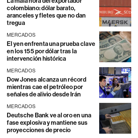
La mala hora del exportador
colombiano: dólar barato,
aranceles y fletes que no dan
tregua
MERCADOS
El yen enfrenta una prueba clave
en los 155 por dólar tras la
intervención histórica
MERCADOS
Dow Jones alcanza un récord
mientras cae el petróleo por
señales de alivio desde Irán
MERCADOS
Deutsche Bank ve al oro en una
fase explosiva y mantiene sus
proyecciones de precio