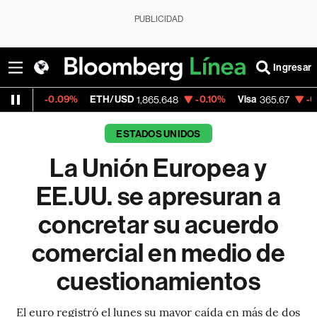
PUBLICIDAD
Ingresar
ETH/USD
-0.10%
Visa
-0.13%
MercadoLib
1,865.648
365.67
ESTADOS UNIDOS
La Unión Europea y
EE.UU. se apresuran a
concretar su acuerdo
comercial en medio de
cuestionamientos
El euro registró el lunes su mayor caída en más de dos