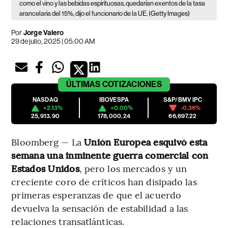
como el vino y las bebidas espirituosas, quedarían exentos de la tasa
arancelaria del 15%, dijo el funcionario de la UE. (Getty Images)
Por
Jorge Valero
29 de julio, 2025 | 05:00 AM
ÚLTIMAS
COTIZACIONES
NASDAQ
IBOVESPA
S&P/BMV IPC
+2.13%
+0.00%
-0.36%
25,913.90
178,000.24
66,697.22
Bloomberg — La
Unión Europea esquivó esta
semana una inminente guerra comercial con
Estados Unidos
, pero los mercados y un
creciente coro de críticos han disipado las
primeras esperanzas de que el acuerdo
devuelva la sensación de estabilidad a las
relaciones transatlánticas.