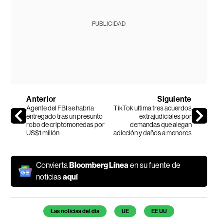
PUBLICIDAD
Anterior
Siguiente
Agente del FBI se habría
TikTok ultima tres acuerdos
entregado tras un presunto
extrajudiciales por
robo de criptomonedas por
demandas que alegan
US$1 millón
adicción y daños a menores
Convierta
Bloomberg Línea
en su fuente de
noticias
aquí
Temas de este artículo
Las noticias del día
UE
EE UU