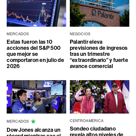
MERCADOS
NEGOCIOS
Estas fueron las 10
Palantir eleva
acciones del S&P 500
previsiones de ingresos
que mejor se
tras un trimestre
comportaron en julio de
“extraordinario” y fuerte
2026
avance comercial
CENTROAMÉRICA
MERCADOS
Sondeo ciudadano
Dow Jones alcanza un
revela altos niveles de
récord mientras cae el