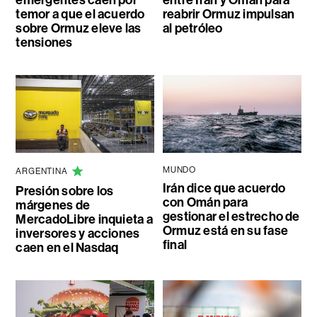
temor a que el acuerdo
reabrir Ormuz impulsan
sobre Ormuz eleve las
al petróleo
tensiones
MUNDO
ARGENTINA
Irán dice que acuerdo
Presión sobre los
con Omán para
márgenes de
gestionar el estrecho de
MercadoLibre inquieta a
Ormuz está en su fase
inversores y acciones
final
caen en el Nasdaq