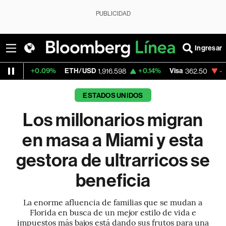
PUBLICIDAD
Ingresar
9%
ETH/USD
+0.14%
Visa
-2.15%
Mercad
1,916.598
362.50
ESTADOS UNIDOS
Los millonarios migran
en masa a Miami y esta
gestora de ultrarricos se
beneficia
La enorme afluencia de familias que se mudan a
Florida en busca de un mejor estilo de vida e
impuestos más bajos está dando sus frutos para una