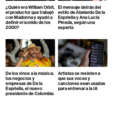
¿Quién era William Orbit,
El mensaje detrás del
el productor que trabajó
estilo de Abelardo De la
con Madonna y ayudó a
Espriella y Ana Lucía
definir el sonido de los
Pineda, según una
2000?
experta
De los vinos a la música:
Artistas se resisten a
los negocios y
que sus voces y
empresas de De la
canciones sean usadas
Espriella, el nuevo
para entrenar a la IA
presidente de Colombia