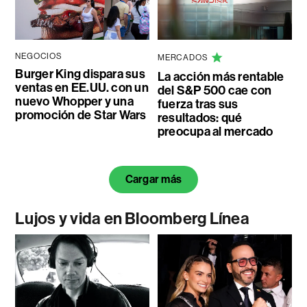
NEGOCIOS
MERCADOS
Burger King dispara sus
La acción más rentable
ventas en EE.UU. con un
del S&P 500 cae con
nuevo Whopper y una
fuerza tras sus
promoción de Star Wars
resultados: qué
preocupa al mercado
Cargar más
Lujos y vida en Bloomberg Línea