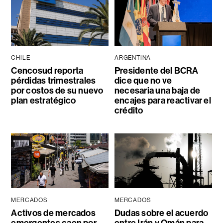
CHILE
ARGENTINA
Cencosud reporta
Presidente del BCRA
pérdidas trimestrales
dice que no ve
por costos de su nuevo
necesaria una baja de
plan estratégico
encajes para reactivar el
crédito
MERCADOS
MERCADOS
Activos de mercados
Dudas sobre el acuerdo
emergentes caen por
entre Irán y Omán para