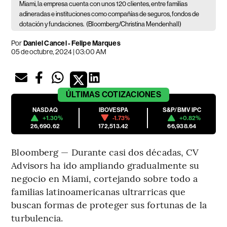
Miami, la empresa cuenta con unos 120 clientes, entre familias
adineradas e instituciones como compañías de seguros, fondos de
dotación y fundaciones.
(Bloomberg/Christina Mendenhall)
Por
Daniel Cancel - Felipe Marques
05 de octubre, 2024 | 03:00 AM
ÚLTIMAS
COTIZACIONES
NASDAQ
IBOVESPA
S&P/BMV IPC
+1.30%
-1.73%
+0.82%
26,690.62
172,513.42
66,938.64
Bloomberg — Durante casi dos décadas, CV
Advisors ha ido ampliando gradualmente su
negocio en Miami, cortejando sobre todo a
familias latinoamericanas ultrarricas que
buscan formas de proteger sus fortunas de la
turbulencia.