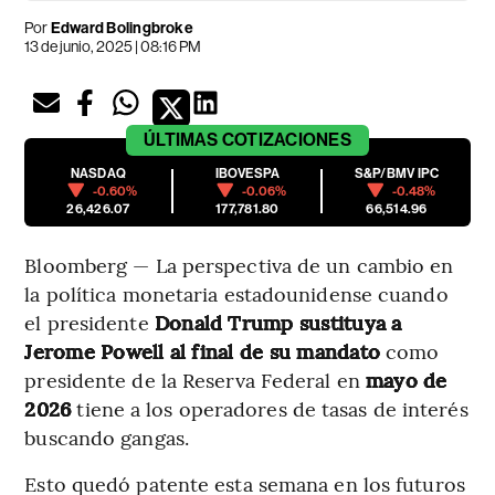
Por
Edward Bolingbroke
13 de junio, 2025 | 08:16 PM
ÚLTIMAS
COTIZACIONES
NASDAQ
IBOVESPA
S&P/BMV IPC
-0.60%
-0.06%
-0.48%
26,426.07
177,781.80
66,514.96
Bloomberg — La perspectiva de un cambio en
la política monetaria estadounidense cuando
el presidente
Donald Trump sustituya a
Jerome Powell al final de su mandato
como
presidente de la Reserva Federal en
mayo de
2026
tiene a los operadores de tasas de interés
buscando gangas.
Esto quedó patente esta semana en los futuros