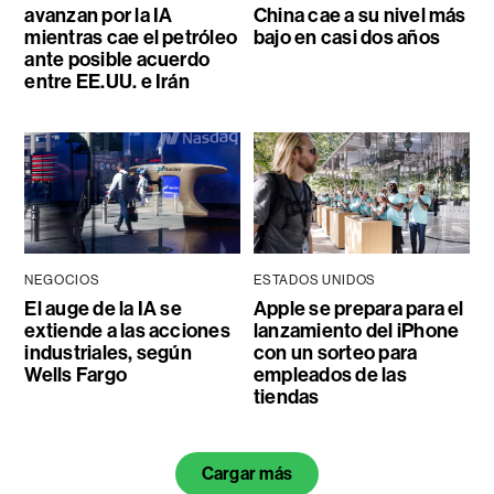
avanzan por la IA
China cae a su nivel más
mientras cae el petróleo
bajo en casi dos años
ante posible acuerdo
entre EE.UU. e Irán
NEGOCIOS
ESTADOS UNIDOS
El auge de la IA se
Apple se prepara para el
extiende a las acciones
lanzamiento del iPhone
industriales, según
con un sorteo para
Wells Fargo
empleados de las
tiendas
Cargar más