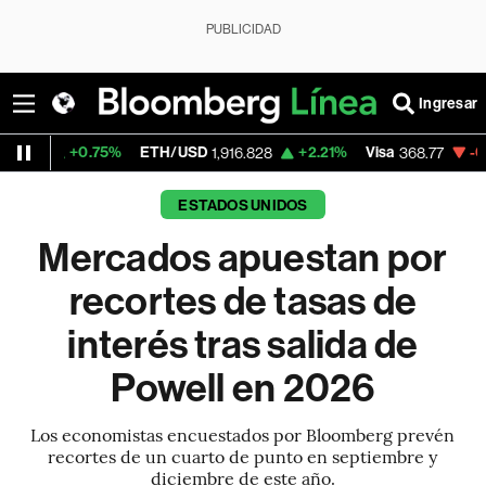
PUBLICIDAD
Ingresar
.75%
ETH/USD
+2.21%
Visa
-0.22%
Merc
1,916.828
368.77
ESTADOS UNIDOS
Mercados apuestan por
recortes de tasas de
interés tras salida de
Powell en 2026
Los economistas encuestados por Bloomberg prevén
recortes de un cuarto de punto en septiembre y
diciembre de este año.