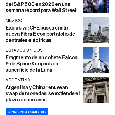
del S&P 500 en 2026 en una
semana récord para Wall Street
MÉXICO
Exclusiva: CFE busca emitir
nueva Fibra E con portafolio de
centrales eléctricas
ESTADOS UNIDOS
Fragmento de un cohete Falcon
9 de SpaceX impacta la
superficie de la Luna
ARGENTINA
Argentina y China renuevan
swap de monedas: se extiende el
plazo a cinco años
OPINIÓN BLOOMBERG