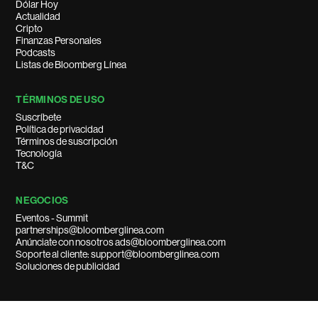
Dólar Hoy
Actualidad
Cripto
Finanzas Personales
Podcasts
Listas de Bloomberg Línea
TÉRMINOS DE USO
Suscríbete
Política de privacidad
Términos de suscripción
Tecnología
T&C
NEGOCIOS
Eventos - Summit
partnerships@bloomberglinea.com
Anúnciate con nosotros ads@bloomberglinea.com
Soporte al cliente: support@bloomberglinea.com
Soluciones de publicidad