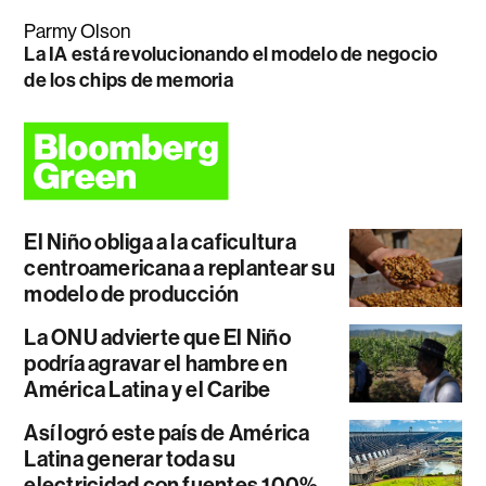
Parmy Olson
La IA está revolucionando el modelo de negocio
de los chips de memoria
El Niño obliga a la caficultura
centroamericana a replantear su
modelo de producción
La ONU advierte que El Niño
podría agravar el hambre en
América Latina y el Caribe
Así logró este país de América
Latina generar toda su
electricidad con fuentes 100%