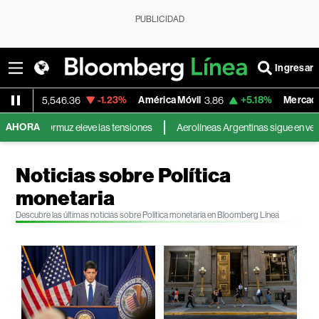
PUBLICIDAD
Ingresar
-1.23%
América Móvil
+5.18%
MercadoLibre
3.86
1,824.26
AHORA
eve las tensiones
Aerolíneas Argentinas sigue en verde y pagará el impue
Noticias sobre Política
monetaria
Descubre las últimas noticias sobre Política monetaria en Bloomberg Línea