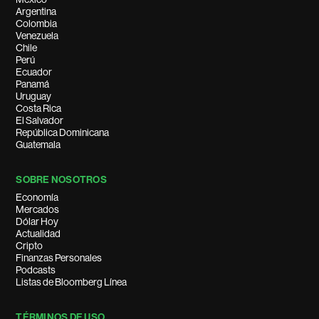
Argentina
Colombia
Venezuela
Chile
Perú
Ecuador
Panamá
Uruguay
Costa Rica
El Salvador
República Dominicana
Guatemala
SOBRE NOSOTROS
Economía
Mercados
Dólar Hoy
Actualidad
Cripto
Finanzas Personales
Podcasts
Listas de Bloomberg Línea
TÉRMINOS DE USO