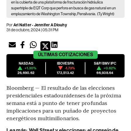
en la cubierta de una plataforma de fracturación hidráulica
supertriple de EQT Corp que perfora en busca de gas natural en un
emplazamiento de Washington Township, Pensilvania.
(Ty Wright)
Por
Ari Natter - Jennifer A Dlouhy
31 de octubre, 2024 | 05:31 PM
ÚLTIMAS
COTIZACIONES
NASDAQ
IBOVESPA
S&P/BMV IPC
+1.30%
-1.73%
+0.82%
26,690.62
172,513.42
66,938.64
Bloomberg — El resultado de las elecciones
presidenciales estadounidenses de la próxima
semana está a punto de tener profundas
implicaciones para un puñado de proyectos
energéticos multimillonarios.
Lea más
:
Wall Street y elecciones: el consejo de