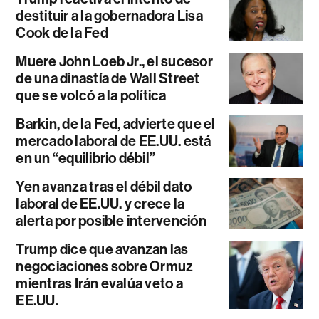
destituir a la gobernadora Lisa
Cook de la Fed
Muere John Loeb Jr., el sucesor
de una dinastía de Wall Street
que se volcó a la política
Barkin, de la Fed, advierte que el
mercado laboral de EE.UU. está
en un “equilibrio débil”
Yen avanza tras el débil dato
laboral de EE.UU. y crece la
alerta por posible intervención
Trump dice que avanzan las
negociaciones sobre Ormuz
mientras Irán evalúa veto a
EE.UU.