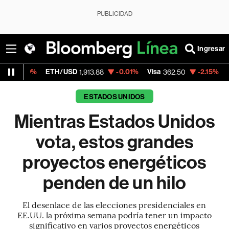
PUBLICIDAD
Ingresar
ETH/USD
-0.01%
Visa
-2.15%
MercadoLibre
1,913.88
362.50
ESTADOS UNIDOS
Mientras Estados Unidos
vota, estos grandes
proyectos energéticos
penden de un hilo
El desenlace de las elecciones presidenciales en
EE.UU. la próxima semana podría tener un impacto
significativo en varios proyectos energéticos