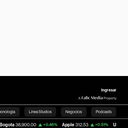
Ingresar
ecnología
Línea Studios
Negocios
Podcasts
,900.00
Apple
312.53
USD COP
3,159.3
+0.46%
+0.51%
English