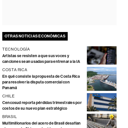
OTRAS NOTICIAS ECONÓMICAS
TECNOLOGÍA
Artistas se resisten a que sus voces y
canciones sean usadas para entrenar a la IA
COSTA RICA
En qué consiste la propuesta de Costa Rica
para resolver la disputa comercial con
Panamá
CHILE
Cencosud reporta pérdidas trimestrales por
costos de su nuevo plan estratégico
BRASIL
Multimillonarios del acero de Brasil desafían