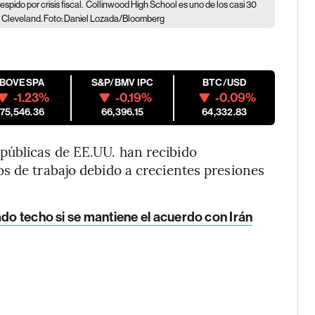
pido por crisis fiscal.
Collinwood High School es uno de los casi 30
de Cleveland. Foto: Daniel Lozada/Bloomberg
IBOVESPA
S&P/BMV IPC
BTC/USD
-1.23%
-0.19%
-0.09%
175,546.36
66,396.15
64,332.83
públicas de EE.UU. han recibido
s de trabajo debido a crecientes presiones
ado techo si se mantiene el acuerdo con Irán