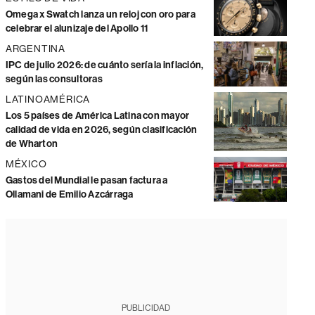
Omega x Swatch lanza un reloj con oro para
celebrar el alunizaje del Apollo 11
ARGENTINA
IPC de julio 2026: de cuánto sería la inflación,
según las consultoras
LATINOAMÉRICA
Los 5 países de América Latina con mayor
calidad de vida en 2026, según clasificación
de Wharton
MÉXICO
Gastos del Mundial le pasan factura a
Ollamani de Emilio Azcárraga
PUBLICIDAD