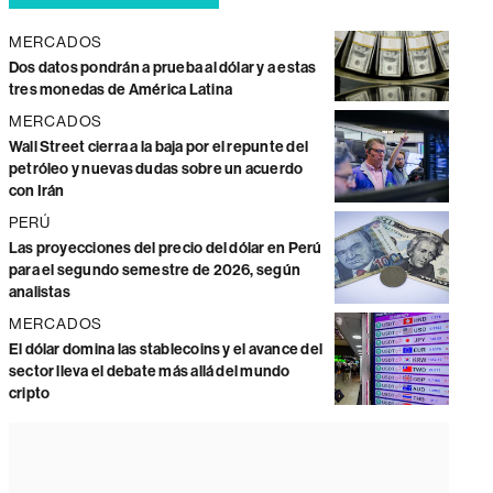
MERCADOS
Dos datos pondrán a prueba al dólar y a estas
tres monedas de América Latina
MERCADOS
Wall Street cierra a la baja por el repunte del
petróleo y nuevas dudas sobre un acuerdo
con Irán
PERÚ
Las proyecciones del precio del dólar en Perú
para el segundo semestre de 2026, según
analistas
MERCADOS
El dólar domina las stablecoins y el avance del
sector lleva el debate más allá del mundo
cripto