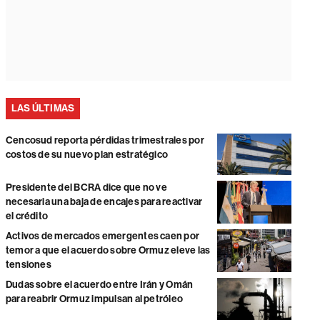
LAS ÚLTIMAS
Cencosud reporta pérdidas trimestrales por
costos de su nuevo plan estratégico
Presidente del BCRA dice que no ve
necesaria una baja de encajes para reactivar
el crédito
Activos de mercados emergentes caen por
temor a que el acuerdo sobre Ormuz eleve las
tensiones
Dudas sobre el acuerdo entre Irán y Omán
para reabrir Ormuz impulsan al petróleo