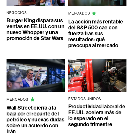
NEGOCIOS
MERCADOS
Burger King dispara sus
La acción más rentable
ventas en EE.UU. con un
del S&P 500 cae con
nuevo Whopper y una
fuerza tras sus
promoción de Star Wars
resultados: qué
preocupa al mercado
ESTADOS UNIDOS
MERCADOS
Productividad laboral de
Wall Street cierra a la
EE.UU. acelera más de
baja por el repunte del
lo esperado en el
petróleo y nuevas dudas
segundo trimestre
sobre un acuerdo con
Irán