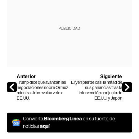
PUBLICIDAD
Anterior
Siguiente
Trump dice que avanzan las
El yen pierde casi la mitad de
negociaciones sobre Ormuz
sus ganancias tras la
mientras Irán evalúa veto a
intervención conjunta de
EE.UU.
EE.UU. y Japón
Convierta
Bloomberg Línea
en su fuente de
noticias
aquí