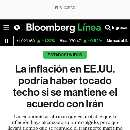
PUBLICIDAD
Ingresar
+1.22%
Visa
+0.52%
MercadoLibre
9.168
370.47
1,824.26
ESTADOS UNIDOS
La inflación en EE.UU.
podría haber tocado
techo si se mantiene el
acuerdo con Irán
Los economistas afirman que es probable que la
inflación haya alcanzado su punto álgido, pero que
llevará tiempo que se reanude el transporte marítimo