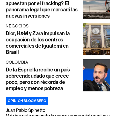
apuestan por el fracking? El
panorama legal que marcará las
nuevas inversiones
NEGOCIOS
Dior, H&M y Zara impulsan la
ocupación de los centros
comerciales de Iguatemi en
Brasil
COLOMBIA
De la Espriella recibe un país
sobreendeudado que crece
poco, pero con récords de
empleo y menos pobreza
OPINIÓN BLOOMBERG
Juan Pablo Spinetto
México está ganando la guerra comercial gracias a