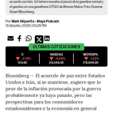
acuerdo con Irán.
Un letrero muestra el precio de la gasolina normal y
el gasóleo en una gasolinera CITGO de Brewer, Maine. Foto: Graeme
Sloan/Bloomberg
Por
Mark Niquette - Maya Prakash
15 de junio, 2026 | 05:25 PM
ÚLTIMAS
COTIZACIONES
C
NASDAQ
IBOVESPA
-2.78%
-0.06%
-1.23%
133.82
26,348.35
175,546.36
Bloomberg — El acuerdo de paz entre Estados
Unidos e Irán, si se mantiene, sugiere que lo
peor de la inflación provocada por la guerra
probablemente ya haya pasado, pero las
perspectivas para los consumidores
estadounidenses y la economía en general