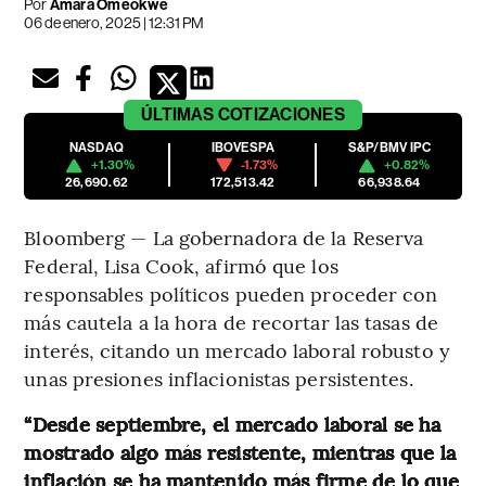
Por
Amara Omeokwe
06 de enero, 2025 | 12:31 PM
ÚLTIMAS
COTIZACIONES
NASDAQ
IBOVESPA
S&P/BMV IPC
+1.30%
-1.73%
+0.82%
26,690.62
172,513.42
66,938.64
Bloomberg — La gobernadora de la Reserva
Federal, Lisa Cook, afirmó que los
responsables políticos pueden proceder con
más cautela a la hora de recortar las tasas de
interés, citando un mercado laboral robusto y
unas presiones inflacionistas persistentes.
“Desde septiembre, el mercado laboral se ha
mostrado algo más resistente, mientras que la
inflación se ha mantenido más firme de lo que