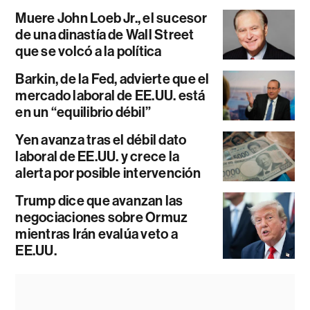
Muere John Loeb Jr., el sucesor
de una dinastía de Wall Street
que se volcó a la política
Barkin, de la Fed, advierte que el
mercado laboral de EE.UU. está
en un “equilibrio débil”
Yen avanza tras el débil dato
laboral de EE.UU. y crece la
alerta por posible intervención
Trump dice que avanzan las
negociaciones sobre Ormuz
mientras Irán evalúa veto a
EE.UU.