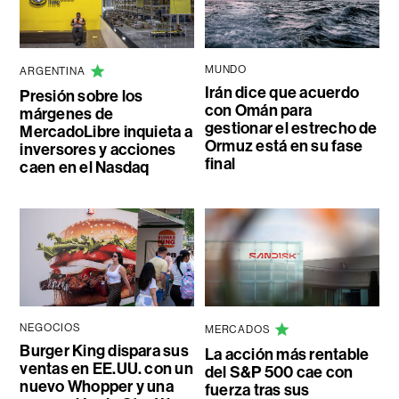
MUNDO
ARGENTINA
Irán dice que acuerdo
Presión sobre los
con Omán para
márgenes de
gestionar el estrecho de
MercadoLibre inquieta a
Ormuz está en su fase
inversores y acciones
final
caen en el Nasdaq
NEGOCIOS
MERCADOS
Burger King dispara sus
La acción más rentable
ventas en EE.UU. con un
del S&P 500 cae con
nuevo Whopper y una
fuerza tras sus