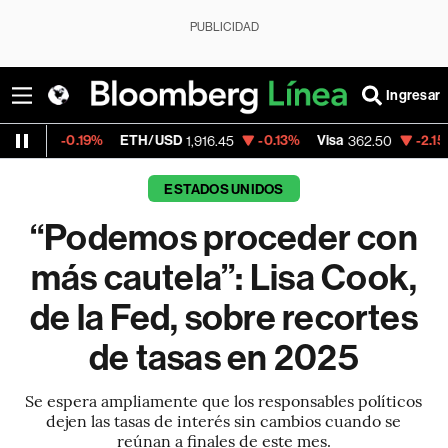
PUBLICIDAD
Ingresar
19%
ETH/USD
-0.13%
Visa
-2.15%
Mercado
1,916.45
362.50
ESTADOS UNIDOS
“Podemos proceder con
más cautela”: Lisa Cook,
de la Fed, sobre recortes
de tasas en 2025
Se espera ampliamente que los responsables políticos
dejen las tasas de interés sin cambios cuando se
reúnan a finales de este mes.