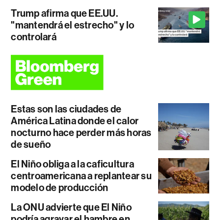
Trump afirma que EE.UU.
"mantendrá el estrecho" y lo
controlará
Estas son las ciudades de
América Latina donde el calor
nocturno hace perder más horas
de sueño
El Niño obliga a la caficultura
centroamericana a replantear su
modelo de producción
La ONU advierte que El Niño
podría agravar el hambre en