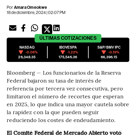
Por
Amara Omeokwe
18 de diciembre, 2024 | 02:07 PM
ÚLTIMAS
COTIZACIONES
NASDAQ
IBOVESPA
S&P/BMV IPC
-0.06%
-1.23%
-0.19%
26,348.35
175,546.36
66,396.15
Bloomberg — Los funcionarios de la Reserva
Federal bajaron su tasa de interés de
referencia por tercera vez consecutiva, pero
limitaron el número de recortes que esperan
en 2025, lo que indica una mayor cautela sobre
la rapidez con la que pueden seguir
reduciendo los costes de endeudamiento.
El Comité Federal de Mercado Abierto votó