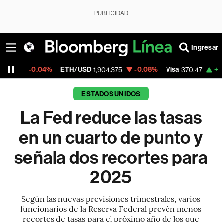
PUBLICIDAD
Ingresar
ETH/USD
-0.08%
Visa
+0.52%
MercadoL
1,904.375
370.47
ESTADOS UNIDOS
La Fed reduce las tasas
en un cuarto de punto y
señala dos recortes para
2025
Según las nuevas previsiones trimestrales, varios
funcionarios de la Reserva Federal prevén menos
recortes de tasas para el próximo año de los que