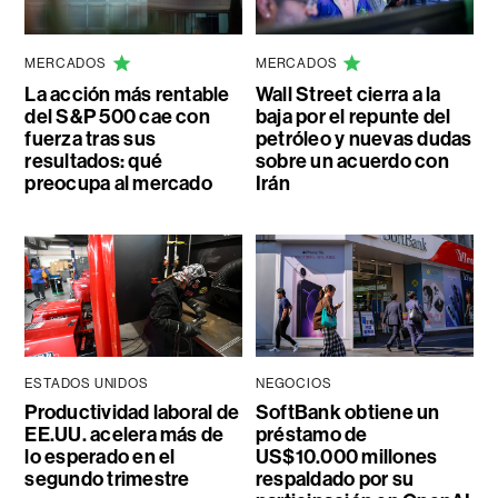
MERCADOS
MERCADOS
La acción más rentable
Wall Street cierra a la
del S&P 500 cae con
baja por el repunte del
fuerza tras sus
petróleo y nuevas dudas
resultados: qué
sobre un acuerdo con
preocupa al mercado
Irán
ESTADOS UNIDOS
NEGOCIOS
Productividad laboral de
SoftBank obtiene un
EE.UU. acelera más de
préstamo de
lo esperado en el
US$10.000 millones
segundo trimestre
respaldado por su