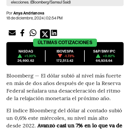
elecciones.
(Bloomberg/Samsul Said)
Por
Anya Andrianova
18 de diciembre, 2024 | 02:54 PM
ÚLTIMAS
COTIZACIONES
NASDAQ
IBOVESPA
S&P/BMV IPC
+1.30%
-1.73%
+0.82%
26,690.62
172,513.42
66,938.64
Bloomberg — El dólar subió al nivel más fuerte
en más de dos años después de que la Reserva
Federal señalara una desaceleración del ritmo
de la relajación monetaria el próximo año.
El índice Bloomberg del dólar al contado subió
un 0,6% este miércoles, su nivel más alto
desde 2022.
Avanzó casi un 7% en lo que va de