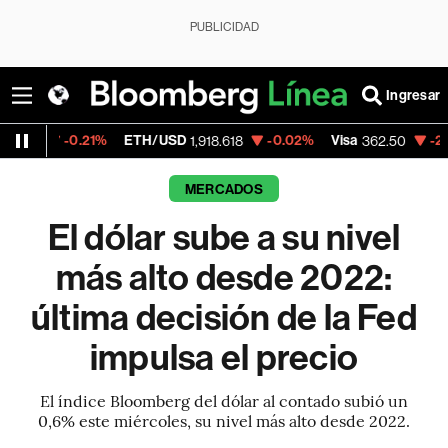
PUBLICIDAD
Ingresar
.21%
ETH/USD
-0.02%
Visa
-2.15%
Merca
1,918.618
362.50
MERCADOS
El dólar sube a su nivel
más alto desde 2022:
última decisión de la Fed
impulsa el precio
El índice Bloomberg del dólar al contado subió un
0,6% este miércoles, su nivel más alto desde 2022.