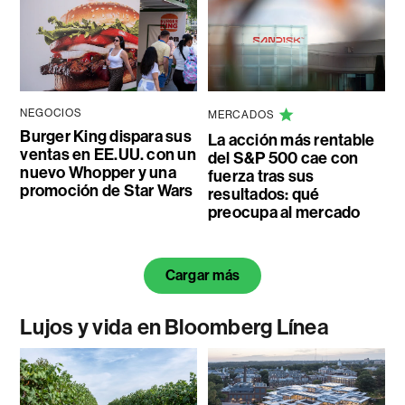
NEGOCIOS
MERCADOS
Burger King dispara sus
La acción más rentable
ventas en EE.UU. con un
del S&P 500 cae con
nuevo Whopper y una
fuerza tras sus
promoción de Star Wars
resultados: qué
preocupa al mercado
Cargar más
Lujos y vida en Bloomberg Línea