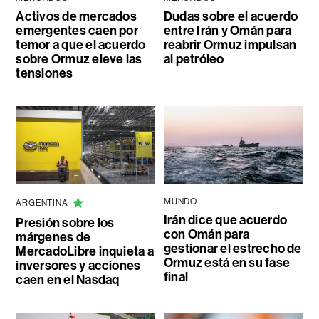
Activos de mercados
Dudas sobre el acuerdo
emergentes caen por
entre Irán y Omán para
temor a que el acuerdo
reabrir Ormuz impulsan
sobre Ormuz eleve las
al petróleo
tensiones
MUNDO
ARGENTINA
Irán dice que acuerdo
Presión sobre los
con Omán para
márgenes de
gestionar el estrecho de
MercadoLibre inquieta a
Ormuz está en su fase
inversores y acciones
final
caen en el Nasdaq