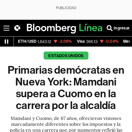
PUBLICIDAD
Ingresar
/USD
-2.06%
Visa
-0.04%
MercadoLibre
1,843.12
366.13
1,87
ESTADOS UNIDOS
Primarias demócratas en
Nueva York: Mamdani
supera a Cuomo en la
carrera por la alcaldía
Mamdani y Cuomo, de 67 años, ofrecieron visiones
marcadamente diferentes sobre los impuestos y la
policía en una carrera que por momentos reflejó las