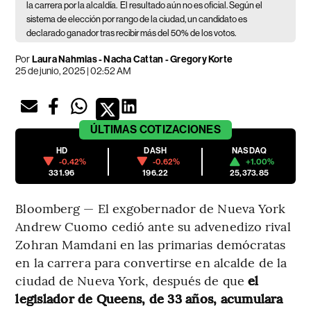
la carrera por la alcaldía.
El resultado aún no es oficial. Según el
sistema de elección por rango de la ciudad, un candidato es
declarado ganador tras recibir más del 50% de los votos.
Por
Laura Nahmias - Nacha Cattan - Gregory Korte
25 de junio, 2025 | 02:52 AM
ÚLTIMAS
COTIZACIONES
HD
DASH
NASDAQ
-0.42%
-0.62%
+1.00%
331.96
196.22
25,373.85
Bloomberg — El exgobernador de Nueva York
Andrew Cuomo cedió ante su advenedizo rival
Zohran Mamdani en las primarias demócratas
en la carrera para convertirse en alcalde de la
ciudad de Nueva York, después de que
el
legislador de Queens, de 33 años, acumulara