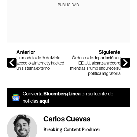
PUBLICIDAD
Anterior
Siguiente
Un modelo de IA de Meta
Órdenes de deportación en
accedió a internet y hackeó
EE.UU. alcanzan récord
un sistema externo
mientras Trump endurece su
política migratoria
Convierta
Bloomberg Línea
en su fuente de
noticias
aquí
Carlos Cuevas
Breaking Content Producer