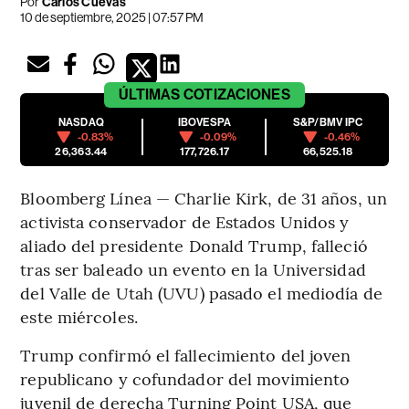
Por
Carlos Cuevas
10 de septiembre, 2025 | 07:57 PM
ÚLTIMAS
COTIZACIONES
NASDAQ
IBOVESPA
S&P/BMV IPC
-0.83%
-0.09%
-0.46%
26,363.44
177,726.17
66,525.18
Bloomberg Línea — Charlie Kirk, de 31 años, un
activista conservador de Estados Unidos y
aliado del presidente Donald Trump, falleció
tras ser baleado un evento en la Universidad
del Valle de Utah (UVU) pasado el mediodía de
este miércoles.
Trump confirmó el fallecimiento del joven
republicano y cofundador del movimiento
juvenil de derecha Turning Point USA, que