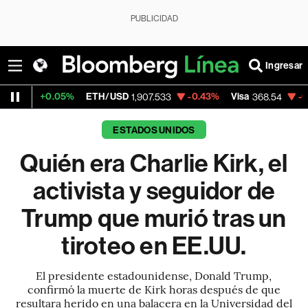
PUBLICIDAD
Ingresar
5%
ETH/USD
-0.43%
Visa
-0.28%
Merca
1,907.533
368.54
ESTADOS UNIDOS
Quién era Charlie Kirk, el
activista y seguidor de
Trump que murió tras un
tiroteo en EE.UU.
El presidente estadounidense, Donald Trump,
confirmó la muerte de Kirk horas después de que
resultara herido en una balacera en la Universidad del