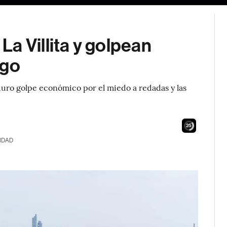
a Villita y golpean
ago
duro golpe económico por el miedo a redadas y las
23
IDAD