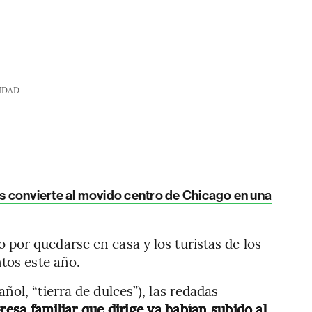
IDAD
 convierte al movido centro de Chicago en una
por quedarse en casa y los turistas de los
ntos este año.
ol, “tierra de dulces”), las redadas
resa familiar que dirige ya habían subido al