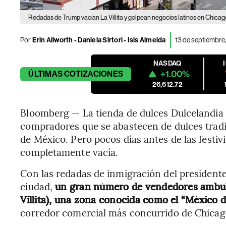
Redadas de Trump vacían La Villita y golpean negocios latinos en Chicag
Por
Erin Ailworth - Daniela Sirtori - Isis Almeida
13 de septiembre,
NASDAQ
+1.00%
ÚLTIMAS
COTIZACIONES
26,612.72
Bloomberg — La tienda de dulces Dulcelandia 
compradores que se abastecen de dulces tradi
de México. Pero pocos días antes de las festiv
completamente vacía.
Con las redadas de inmigración del presiden
ciudad,
un gran número de vendedores ambulan
Villita), una zona conocida como el “México 
corredor comercial más concurrido de Chicag