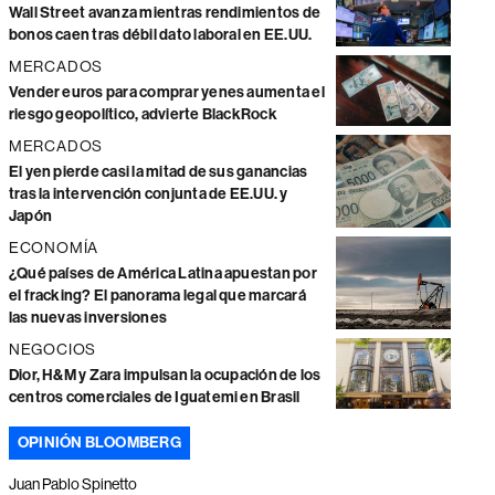
Wall Street avanza mientras rendimientos de
bonos caen tras débil dato laboral en EE.UU.
MERCADOS
Vender euros para comprar yenes aumenta el
riesgo geopolítico, advierte BlackRock
MERCADOS
El yen pierde casi la mitad de sus ganancias
tras la intervención conjunta de EE.UU. y
Japón
ECONOMÍA
¿Qué países de América Latina apuestan por
el fracking? El panorama legal que marcará
las nuevas inversiones
NEGOCIOS
Dior, H&M y Zara impulsan la ocupación de los
centros comerciales de Iguatemi en Brasil
OPINIÓN BLOOMBERG
Juan Pablo Spinetto