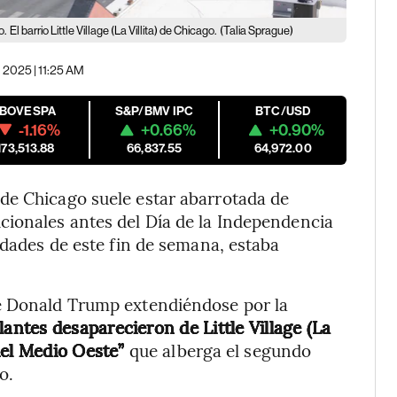
o.
El barrio Little Village (La Villita) de Chicago.
(Talia Sprague)
 2025 | 11:25 AM
IBOVESPA
S&P/BMV IPC
BTC/USD
-1.16%
+0.66%
+0.90%
173,513.88
66,837.55
64,972.00
de Chicago suele estar abarrotada de
cionales antes del Día de la Independencia
idades de este fin de semana, estaba
te Donald Trump extendiéndose por la
tes desaparecieron de Little Village (La
del Medio Oeste”
que alberga el segundo
o.