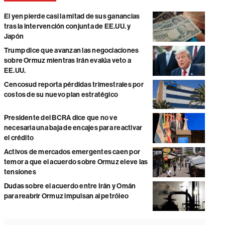
El yen pierde casi la mitad de sus ganancias
tras la intervención conjunta de EE.UU. y
Japón
Trump dice que avanzan las negociaciones
sobre Ormuz mientras Irán evalúa veto a
EE.UU.
Cencosud reporta pérdidas trimestrales por
costos de su nuevo plan estratégico
Presidente del BCRA dice que no ve
necesaria una baja de encajes para reactivar
el crédito
Activos de mercados emergentes caen por
temor a que el acuerdo sobre Ormuz eleve las
tensiones
Dudas sobre el acuerdo entre Irán y Omán
para reabrir Ormuz impulsan al petróleo