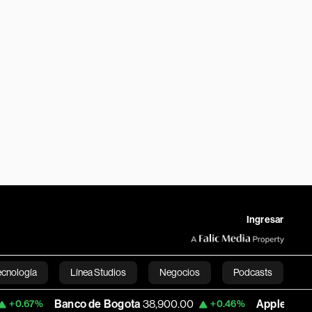
Ingresar
ecnología
Línea Studios
Negocios
Podcasts
Banco de Bogota
38,900.00
Apple
313.99
+0.46%
+0.47%
English