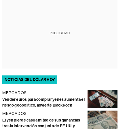
PUBLICIDAD
NOTICIAS DEL DÓLAR HOY
MERCADOS
Vender euros para comprar yenes aumenta el
riesgo geopolítico, advierte BlackRock
MERCADOS
El yen pierde casi la mitad de sus ganancias
tras la intervención conjunta de EE.UU. y