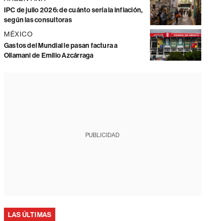
IPC de julio 2026: de cuánto sería la inflación,
según las consultoras
MÉXICO
Gastos del Mundial le pasan factura a
Ollamani de Emilio Azcárraga
PUBLICIDAD
LAS ÚLTIMAS