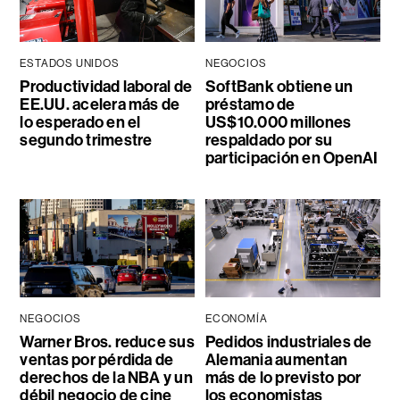
ESTADOS UNIDOS
NEGOCIOS
Productividad laboral de
SoftBank obtiene un
EE.UU. acelera más de
préstamo de
lo esperado en el
US$10.000 millones
segundo trimestre
respaldado por su
participación en OpenAI
NEGOCIOS
ECONOMÍA
Warner Bros. reduce sus
Pedidos industriales de
ventas por pérdida de
Alemania aumentan
derechos de la NBA y un
más de lo previsto por
débil negocio de cine
los economistas