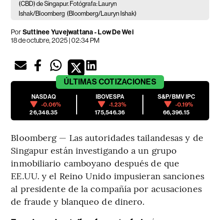
(CBD) de Singapur. Fotógrafa: Lauryn
Ishak/Bloomberg
(Bloomberg/Lauryn Ishak)
Por
Suttinee Yuvejwattana - Low De Wei
18 de octubre, 2025 | 02:34 PM
ÚLTIMAS
COTIZACIONES
NASDAQ
IBOVESPA
S&P/BMV IPC
-0.06%
-1.23%
-0.19%
26,348.35
175,546.36
66,396.15
Bloomberg — Las autoridades tailandesas y de
Singapur están investigando a un grupo
inmobiliario camboyano después de que
EE.UU. y el Reino Unido impusieran sanciones
al presidente de la compañía por acusaciones
de fraude y blanqueo de dinero.