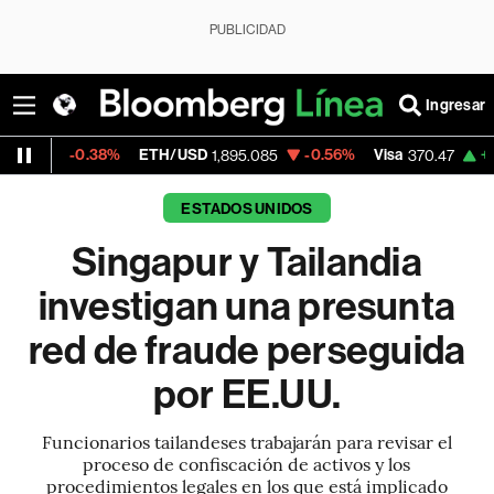
PUBLICIDAD
Ingresar
0.38%
ETH/USD
-0.56%
Visa
+0.52%
Mer
1,895.085
370.47
ESTADOS UNIDOS
Singapur y Tailandia
investigan una presunta
red de fraude perseguida
por EE.UU.
Funcionarios tailandeses trabajarán para revisar el
proceso de confiscación de activos y los
procedimientos legales en los que está implicado