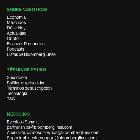
SOBRE NOSOTROS
Economía
Mercados
Dólar Hoy
Actualidad
Cripto
Finanzas Personales
Podcasts
Listas de Bloomberg Línea
TÉRMINOS DE USO
Suscríbete
Política de privacidad
Términos de suscripción
Tecnología
T&C
NEGOCIOS
Eventos - Summit
partnerships@bloomberglinea.com
Anúnciate con nosotros ads@bloomberglinea.com
Soporte al cliente: support@bloomberglinea.com