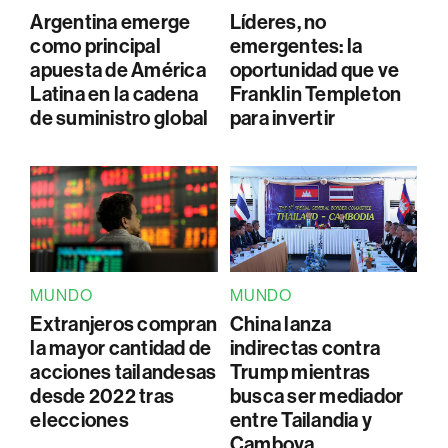
Argentina emerge
Líderes, no
como principal
emergentes: la
apuesta de América
oportunidad que ve
Latina en la cadena
Franklin Templeton
de suministro global
para invertir
MUNDO
MUNDO
Extranjeros compran
China lanza
la mayor cantidad de
indirectas contra
acciones tailandesas
Trump mientras
desde 2022 tras
busca ser mediador
elecciones
entre Tailandia y
Camboya