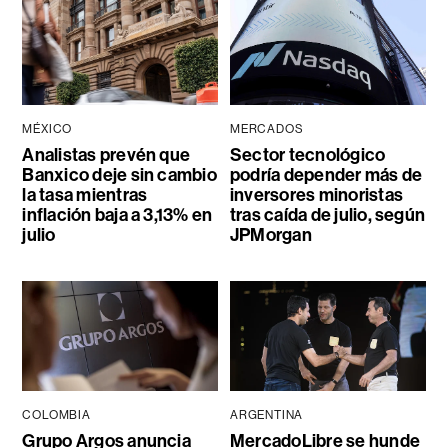
MÉXICO
MERCADOS
Analistas prevén que
Sector tecnológico
Banxico deje sin cambio
podría depender más de
la tasa mientras
inversores minoristas
inflación baja a 3,13% en
tras caída de julio, según
julio
JPMorgan
COLOMBIA
ARGENTINA
Grupo Argos anuncia
MercadoLibre se hunde