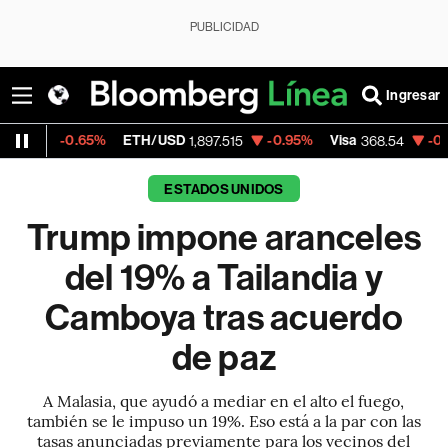
PUBLICIDAD
Ingresar
.65%
ETH/USD
-0.95%
Visa
-0.28%
Merca
1,897.515
368.54
ESTADOS UNIDOS
Trump impone aranceles
del 19% a Tailandia y
Camboya tras acuerdo
de paz
A Malasia, que ayudó a mediar en el alto el fuego,
también se le impuso un 19%. Eso está a la par con las
tasas anunciadas previamente para los vecinos del