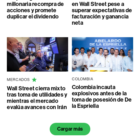
millonaria recompra de
en Wall Street pese a
acciones y promete
superar expectativas de
duplicar el dividendo
facturación y ganancia
neta
COLOMBIA
MERCADOS
Colombia incauta
Wall Street cierra mixto
explosivos antes de la
tras toma de utilidades y
toma de posesión de De
mientras el mercado
la Espriella
evalúa avances con Irán
Cargar más