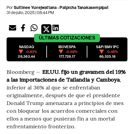
Por
Suttinee Yuvejwattana - Patpicha Tanakasempipat
31 de julio, 2025 | 08:44 PM
ÚLTIMAS
COTIZACIONES
NASDAQ
IBOVESPA
S&P/BMV IPC
-0.83%
-0.09%
-0.46%
26,363.44
177,726.17
66,525.18
Bloomberg —
EE.UU. fijó un gravamen del 19%
a las importaciones de Tailandia y Camboya
,
inferior al 36% al que se enfrentaban
originalmente, después de que el presidente
Donald Trump amenazara a principios de mes
con bloquear los acuerdos comerciales con
ellos a menos que pusieran fin a un mortal
enfrentamiento fronterizo.