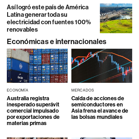
Así logró este país de América
Latina generar toda su
electricidad con fuentes 100%
renovables
Económicas e internacionales
ECONOMÍA
MERCADOS
Australia registra
Caída de acciones de
inesperado superávit
semiconductores en
comercial impulsado
Asia frena el avance de
por exportaciones de
las bolsas mundiales
materias primas