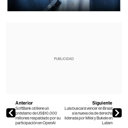
PUBLICIDAD
Anterior
Siguiente
SoftBank obtiene un
Lula buscará vencer en Brasil
préstamo de US$10.000
a la nueva ola de derecha
millones respaldado por su
liderada por Milei y Bukele en
participación en OpenAI
Latam