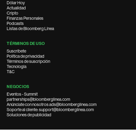
Dólar Hoy
Actualidad
Cripto
Finanzas Personales
Podcasts
Listas de Bloomberg Línea
TÉRMINOS DE USO
Suscríbete
Política de privacidad
Términos de suscripción
Tecnología
T&C
NEGOCIOS
Eventos - Summit
partnerships@bloomberglinea.com
Anúnciate con nosotros ads@bloomberglinea.com
Soporte al cliente: support@bloomberglinea.com
Soluciones de publicidad