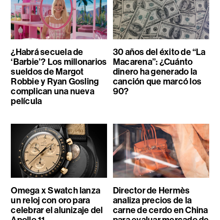
¿Habrá secuela de
30 años del éxito de “La
‘Barbie’? Los millonarios
Macarena”: ¿Cuánto
sueldos de Margot
dinero ha generado la
Robbie y Ryan Gosling
canción que marcó los
complican una nueva
90?
película
Omega x Swatch lanza
Director de Hermès
un reloj con oro para
analiza precios de la
celebrar el alunizaje del
carne de cerdo en China
Apollo 11
para evaluar mercado de