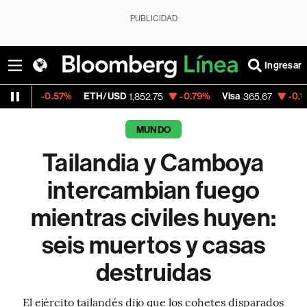
PUBLICIDAD
Ingresar
57%
ETH/USD
-0.79%
Visa
-0.13%
Mercado
1,852.75
365.67
MUNDO
Tailandia y Camboya
intercambian fuego
mientras civiles huyen:
seis muertos y casas
destruidas
El ejército tailandés dijo que los cohetes disparados