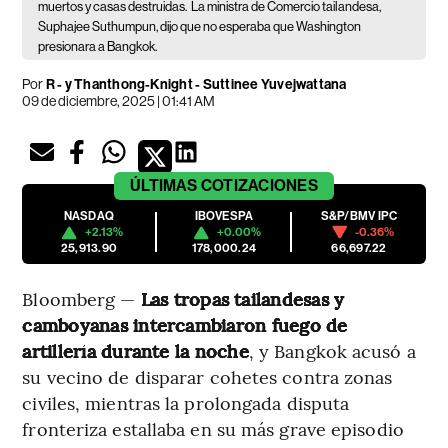
muertos y casas destruidas.
La ministra de Comercio tailandesa,
Suphajee Suthumpun, dijo que no esperaba que Washington
presionara a Bangkok.
Por
R - y Thanthong-Knight - Suttinee Yuvejwattana
09 de diciembre, 2025 | 01:41 AM
ÚLTIMAS
COTIZACIONES
NASDAQ
IBOVESPA
S&P/BMV IPC
+2.13%
+0.00%
-0.36%
25,913.90
178,000.24
66,697.22
Bloomberg —
Las tropas tailandesas y
camboyanas intercambiaron fuego de
artillería durante la noche
, y Bangkok acusó a
su vecino de disparar cohetes contra zonas
civiles, mientras la prolongada disputa
fronteriza estallaba en su más grave episodio