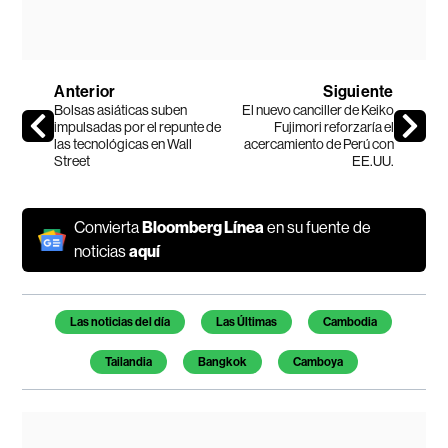
Anterior
Siguiente
Bolsas asiáticas suben
El nuevo canciller de Keiko
impulsadas por el repunte de
Fujimori reforzaría el
las tecnológicas en Wall
acercamiento de Perú con
Street
EE.UU.
Convierta
Bloomberg Línea
en su fuente de
noticias
aquí
Temas de este artículo
Las noticias del día
Las Últimas
Cambodia
Tailandia
Bangkok
Camboya