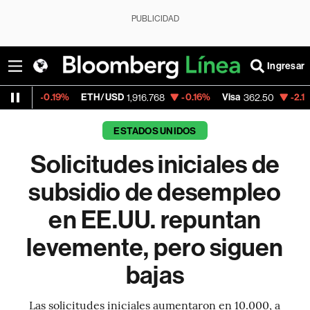
PUBLICIDAD
Ingresar
.19%
ETH/USD
-0.16%
Visa
-2.15%
Mercad
1,916.768
362.50
ESTADOS UNIDOS
Solicitudes iniciales de
subsidio de desempleo
en EE.UU. repuntan
levemente, pero siguen
bajas
Las solicitudes iniciales aumentaron en 10.000, a