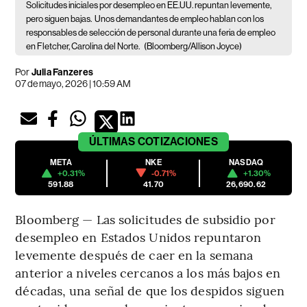
Solicitudes iniciales por desempleo en EE.UU. repuntan levemente,
pero siguen bajas.
Unos demandantes de empleo hablan con los
responsables de selección de personal durante una feria de empleo
en Fletcher, Carolina del Norte.
(Bloomberg/Allison Joyce)
Por
Julia Fanzeres
07 de mayo, 2026 | 10:59 AM
ÚLTIMAS
COTIZACIONES
META
NKE
NASDAQ
+0.31%
-0.71%
+1.30%
591.88
41.70
26,690.62
Bloomberg — Las solicitudes de subsidio por
desempleo en Estados Unidos repuntaron
levemente después de caer en la semana
anterior a niveles cercanos a los más bajos en
décadas, una señal de que los despidos siguen