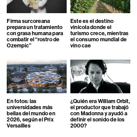
Firma surcoreana
Este es el destino
prepara un tratamiento
vinícola donde el
con grasa humana para
turismo crece, mientras
combatir el “rostro de
el consumo mundial de
Ozempic”
vino cae
En fotos: las
¿Quién era William Orbit,
universidades más
el productor que trabajó
bellas del mundo en
con Madonna y ayudó a
2026, según el Prix
definir el sonido de los
Versailles
2000?