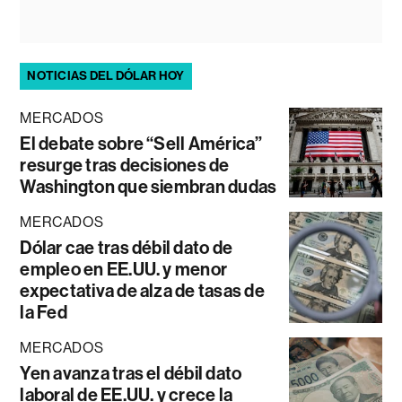
NOTICIAS DEL DÓLAR HOY
MERCADOS
El debate sobre “Sell América”
resurge tras decisiones de
Washington que siembran dudas
MERCADOS
Dólar cae tras débil dato de
empleo en EE.UU. y menor
expectativa de alza de tasas de
la Fed
MERCADOS
Yen avanza tras el débil dato
laboral de EE.UU. y crece la