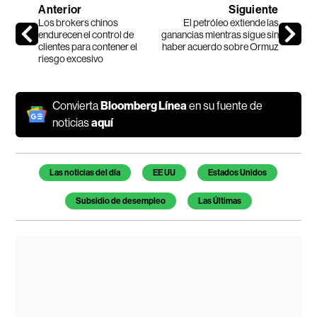
Anterior
Siguiente
Los brokers chinos
El petróleo extiende las
endurecen el control de
ganancias mientras sigue sin
clientes para contener el
haber acuerdo sobre Ormuz
riesgo excesivo
Convierta
Bloomberg Línea
en su fuente de
noticias
aquí
Temas de este artículo
Las noticias del día
EE UU
Estados Unidos
Subsidio de desempleo
Las Últimas