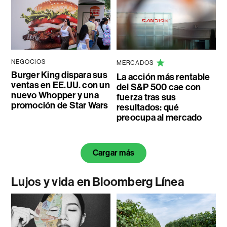
NEGOCIOS
MERCADOS
Burger King dispara sus
La acción más rentable
ventas en EE.UU. con un
del S&P 500 cae con
nuevo Whopper y una
fuerza tras sus
promoción de Star Wars
resultados: qué
preocupa al mercado
Cargar más
Lujos y vida en Bloomberg Línea