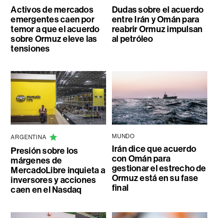
Activos de mercados
Dudas sobre el acuerdo
emergentes caen por
entre Irán y Omán para
temor a que el acuerdo
reabrir Ormuz impulsan
sobre Ormuz eleve las
al petróleo
tensiones
MUNDO
ARGENTINA
Irán dice que acuerdo
Presión sobre los
con Omán para
márgenes de
gestionar el estrecho de
MercadoLibre inquieta a
Ormuz está en su fase
inversores y acciones
final
caen en el Nasdaq