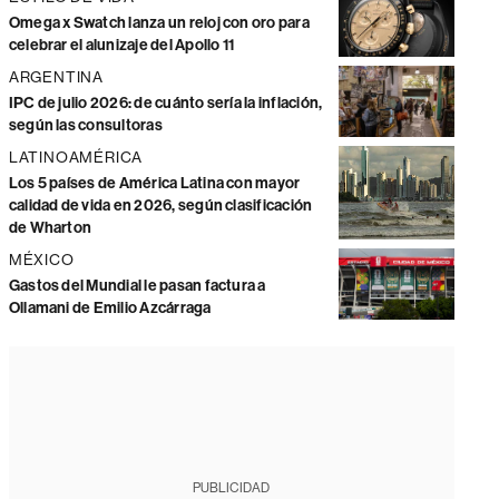
Omega x Swatch lanza un reloj con oro para
celebrar el alunizaje del Apollo 11
ARGENTINA
IPC de julio 2026: de cuánto sería la inflación,
según las consultoras
LATINOAMÉRICA
Los 5 países de América Latina con mayor
calidad de vida en 2026, según clasificación
de Wharton
MÉXICO
Gastos del Mundial le pasan factura a
Ollamani de Emilio Azcárraga
PUBLICIDAD