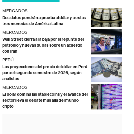
MERCADOS
Dos datos pondrán a prueba al dólar y a estas
tres monedas de América Latina
MERCADOS
Wall Street cierra a la baja por el repunte del
petróleo y nuevas dudas sobre un acuerdo
con Irán
PERÚ
Las proyecciones del precio del dólar en Perú
para el segundo semestre de 2026, según
analistas
MERCADOS
El dólar domina las stablecoins y el avance del
sector lleva el debate más allá del mundo
cripto