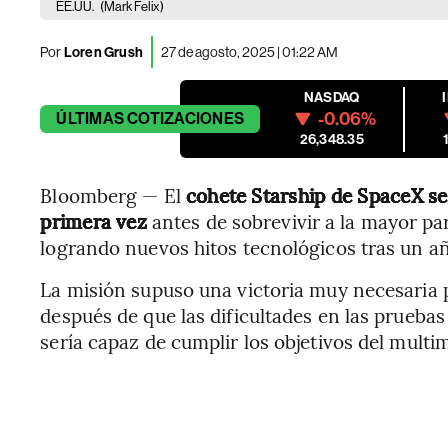
EE.UU.
(Mark Felix)
Por
Loren Grush
27 de agosto, 2025 | 01:22 AM
NASDAQ
-0.06%
ÚLTIMAS
COTIZACIONES
26,348.35
Bloomberg — El
cohete Starship de SpaceX se 
primera vez
antes de sobrevivir a la mayor part
logrando nuevos hitos tecnológicos tras un añ
La misión supuso una victoria muy necesaria 
después de que las dificultades en las pruebas
sería capaz de cumplir los objetivos del multim