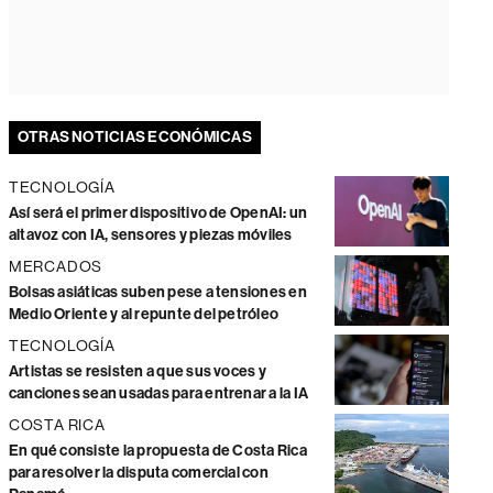
OTRAS NOTICIAS ECONÓMICAS
TECNOLOGÍA
Así será el primer dispositivo de OpenAI: un
altavoz con IA, sensores y piezas móviles
MERCADOS
Bolsas asiáticas suben pese a tensiones en
Medio Oriente y al repunte del petróleo
TECNOLOGÍA
Artistas se resisten a que sus voces y
canciones sean usadas para entrenar a la IA
COSTA RICA
En qué consiste la propuesta de Costa Rica
para resolver la disputa comercial con