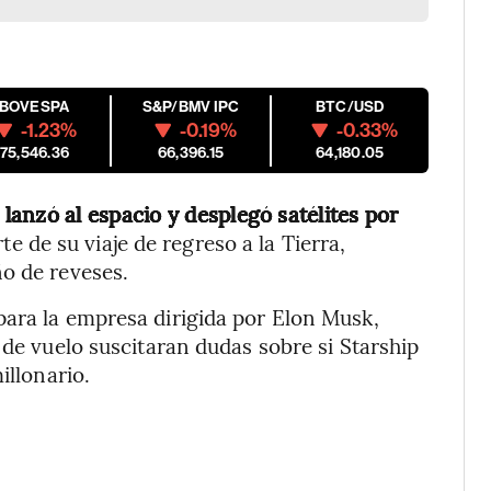
IBOVESPA
S&P/BMV IPC
BTC/USD
-1.23%
-0.19%
-0.33%
175,546.36
66,396.15
64,180.05
lanzó al espacio y desplegó satélites por
e de su viaje de regreso a la Tierra,
o de reveses.
para la empresa dirigida por Elon Musk,
 de vuelo suscitaran dudas sobre si Starship
illonario.