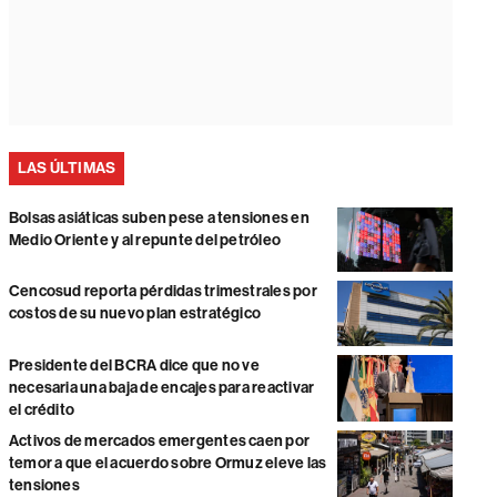
LAS ÚLTIMAS
Bolsas asiáticas suben pese a tensiones en
Medio Oriente y al repunte del petróleo
Cencosud reporta pérdidas trimestrales por
costos de su nuevo plan estratégico
Presidente del BCRA dice que no ve
necesaria una baja de encajes para reactivar
el crédito
Activos de mercados emergentes caen por
temor a que el acuerdo sobre Ormuz eleve las
tensiones