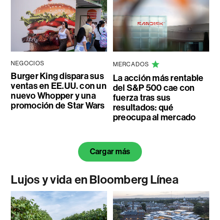
NEGOCIOS
MERCADOS
Burger King dispara sus
La acción más rentable
ventas en EE.UU. con un
del S&P 500 cae con
nuevo Whopper y una
fuerza tras sus
promoción de Star Wars
resultados: qué
preocupa al mercado
Cargar más
Lujos y vida en Bloomberg Línea