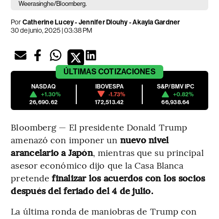
Weerasinghe/Bloomberg.
Por
Catherine Lucey - Jennifer Dlouhy - Akayla Gardner
30 de junio, 2025 | 03:38 PM
ÚLTIMAS
COTIZACIONES
NASDAQ
IBOVESPA
S&P/BMV IPC
+1.30%
-1.73%
+0.82%
26,690.62
172,513.42
66,938.64
Bloomberg — El presidente Donald Trump
amenazó con imponer un
nuevo nivel
arancelario a Japón
, mientras que su principal
asesor económico dijo que la Casa Blanca
pretende
finalizar los acuerdos con los socios
después del feriado del 4 de julio.
La última ronda de maniobras de Trump con