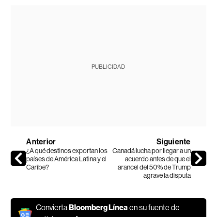
PUBLICIDAD
Anterior
Siguiente
¿A qué destinos exportan los
Canadá lucha por llegar a un
países de América Latina y el
acuerdo antes de que el
Caribe?
arancel del 50% de Trump
agrave la disputa
Convierta
Bloomberg Línea
en su fuente de