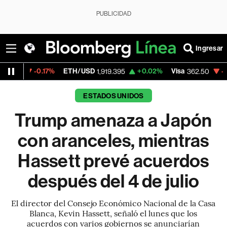
PUBLICIDAD
Ingresar
17%
ETH/USD
+0.02%
Visa
-2.15%
Merca
1,919.395
362.50
ESTADOS UNIDOS
Trump amenaza a Japón
con aranceles, mientras
Hassett prevé acuerdos
después del 4 de julio
El director del Consejo Económico Nacional de la Casa
Blanca, Kevin Hassett, señaló el lunes que los
acuerdos con varios gobiernos se anunciarían