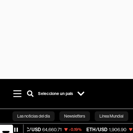
Seleccione un país
Las noticias del día
Newsletters
Línea Mundial
C/USD
64,660.71
ETH/USD
1,906.90
Vis
-0.19%
-0.46%
Bloomberg 