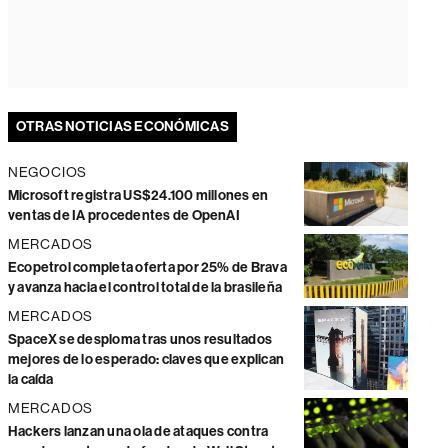
OTRAS NOTICIAS ECONÓMICAS
NEGOCIOS
Microsoft registra US$24.100 millones en
ventas de IA procedentes de OpenAI
MERCADOS
Ecopetrol completa oferta por 25% de Brava
y avanza hacia el control total de la brasileña
MERCADOS
SpaceX se desploma tras unos resultados
mejores de lo esperado: claves que explican
la caída
MERCADOS
Hackers lanzan una ola de ataques contra