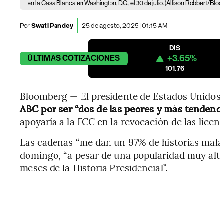
en la Casa Blanca en Washington, D.C., el 30 de julio. (Allison Robbert/Bl
Por
Swati Pandey
25 de agosto, 2025 | 01:15 AM
DIS
+3.65%
ÚLTIMAS
COTIZACIONES
101.76
Bloomberg — El presidente de Estados Unidos
ABC por ser “dos de las peores y más tendenc
apoyaría a la FCC en la revocación de las licen
Las cadenas “me dan un 97% de historias malas
domingo, “a pesar de una popularidad muy alt
meses de la Historia Presidencial”.