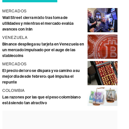
MERCADOS
Wall Street cierra mixto tras toma de
utilidades y mientras el mercado evalúa
avances con Irán
VENEZUELA
Binance despliega su tarjeta en Venezuela en
un mercado impulsado por el auge de las
stablecoins
MERCADOS
El precio del oro se dispara y va camino a su
mejor día desde febrero: qué impulsa el
repunte
COLOMBIA
Las razones por las que el peso colombiano
está siendo tan atractivo