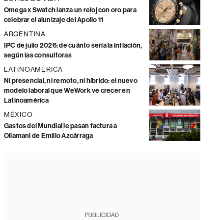
Omega x Swatch lanza un reloj con oro para
celebrar el alunizaje del Apollo 11
ARGENTINA
IPC de julio 2026: de cuánto sería la inflación,
según las consultoras
LATINOAMÉRICA
Ni presencial, ni remoto, ni híbrido: el nuevo
modelo laboral que WeWork ve crecer en
Latinoamérica
MÉXICO
Gastos del Mundial le pasan factura a
Ollamani de Emilio Azcárraga
PUBLICIDAD