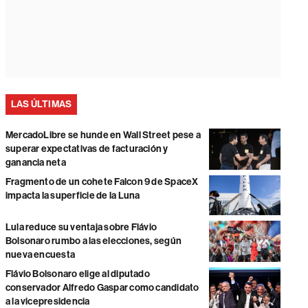
LAS ÚLTIMAS
MercadoLibre se hunde en Wall Street pese a
superar expectativas de facturación y
ganancia neta
Fragmento de un cohete Falcon 9 de SpaceX
impacta la superficie de la Luna
Lula reduce su ventaja sobre Flávio
Bolsonaro rumbo a las elecciones, según
nueva encuesta
Flávio Bolsonaro elige al diputado
conservador Alfredo Gaspar como candidato
a la vicepresidencia