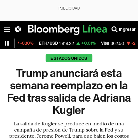
PUBLICIDAD
Ingresar
.10%
ETH/USD
+0.01%
Visa
-2.15%
Mercad
1,919.22
362.50
ESTADOS UNIDOS
Trump anunciará esta
semana reemplazo en la
Fed tras salida de Adriana
Kugler
La salida de Kugler se produce en medio de una
campaña de presión de Trump sobre la Fed y su
presidente, Jerome Powell, para que bajen los costos