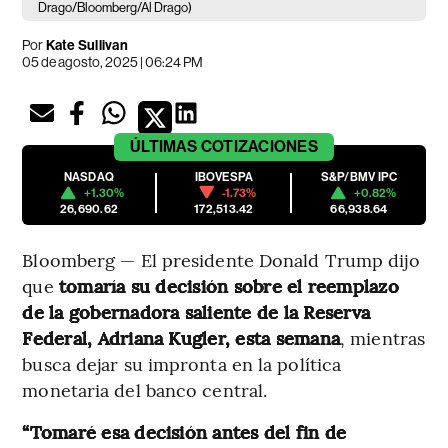
Drago/Bloomberg/Al Drago)
Por
Kate Sullivan
05 de agosto, 2025 | 06:24 PM
ÚLTIMAS
COTIZACIONES
NASDAQ
IBOVESPA
S&P/BMV IPC
+1.30%
-1.73%
+0.82%
26,690.62
172,513.42
66,938.64
Bloomberg — El presidente Donald Trump dijo
que
tomaría su decisión sobre el reemplazo
de la gobernadora saliente de la Reserva
Federal, Adriana Kugler, esta semana
, mientras
busca dejar su impronta en la política
monetaria del banco central.
“Tomaré esa decisión antes del fin de