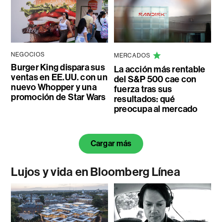
NEGOCIOS
MERCADOS
Burger King dispara sus
La acción más rentable
ventas en EE.UU. con un
del S&P 500 cae con
nuevo Whopper y una
fuerza tras sus
promoción de Star Wars
resultados: qué
preocupa al mercado
Cargar más
Lujos y vida en Bloomberg Línea