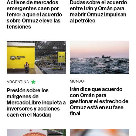
Activos de mercados
Dudas sobre el acuerdo
emergentes caen por
entre Irán y Omán para
temor a que el acuerdo
reabrir Ormuz impulsan
sobre Ormuz eleve las
al petróleo
tensiones
MUNDO
ARGENTINA
Irán dice que acuerdo
Presión sobre los
con Omán para
márgenes de
gestionar el estrecho de
MercadoLibre inquieta a
Ormuz está en su fase
inversores y acciones
final
caen en el Nasdaq