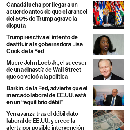
Canadá lucha por llegar a un
acuerdo antes de que el arancel
del 50% de Trump agrave la
disputa
Trump reactiva el intento de
destituir a la gobernadora Lisa
Cook de la Fed
Muere John Loeb Jr., el sucesor
de una dinastía de Wall Street
que se volcó a la política
Barkin, de la Fed, advierte que el
mercado laboral de EE.UU. está
en un “equilibrio débil”
Yen avanza tras el débil dato
laboral de EE.UU. y crece la
alerta por posible intervención