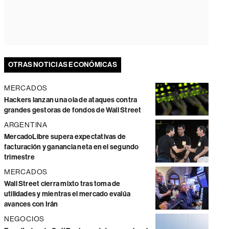
OTRAS NOTICIAS ECONÓMICAS
MERCADOS
Hackers lanzan una ola de ataques contra
grandes gestoras de fondos de Wall Street
ARGENTINA
MercadoLibre supera expectativas de
facturación y ganancia neta en el segundo
trimestre
MERCADOS
Wall Street cierra mixto tras toma de
utilidades y mientras el mercado evalúa
avances con Irán
NEGOCIOS