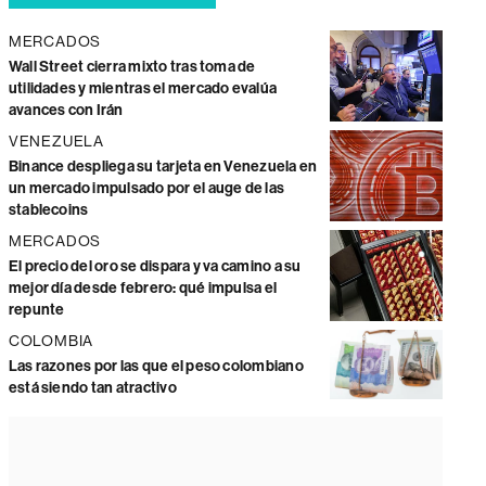
MERCADOS
Wall Street cierra mixto tras toma de
utilidades y mientras el mercado evalúa
avances con Irán
VENEZUELA
Binance despliega su tarjeta en Venezuela en
un mercado impulsado por el auge de las
stablecoins
MERCADOS
El precio del oro se dispara y va camino a su
mejor día desde febrero: qué impulsa el
repunte
COLOMBIA
Las razones por las que el peso colombiano
está siendo tan atractivo