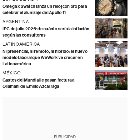
Omega x Swatch lanza un reloj con oro para
celebrar el alunizaje del Apollo 11
ARGENTINA
IPC de julio 2026: de cuánto sería la inflación,
según las consultoras
LATINOAMÉRICA
Ni presencial, ni remoto, ni híbrido: el nuevo
modelo laboral que WeWork ve crecer en
Latinoamérica
MÉXICO
Gastos del Mundial le pasan factura a
Ollamani de Emilio Azcárraga
PUBLICIDAD