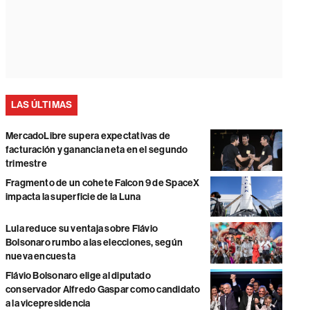
LAS ÚLTIMAS
MercadoLibre supera expectativas de
facturación y ganancia neta en el segundo
trimestre
Fragmento de un cohete Falcon 9 de SpaceX
impacta la superficie de la Luna
Lula reduce su ventaja sobre Flávio
Bolsonaro rumbo a las elecciones, según
nueva encuesta
Flávio Bolsonaro elige al diputado
conservador Alfredo Gaspar como candidato
a la vicepresidencia