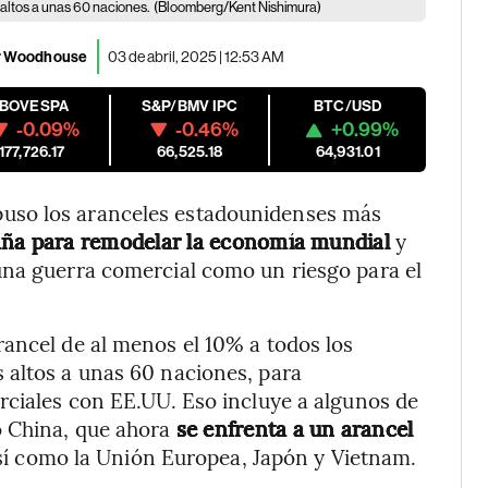
altos a unas 60 naciones.
(Bloomberg/Kent Nishimura)
lar Woodhouse
03 de abril, 2025 | 12:53 AM
IBOVESPA
S&P/BMV IPC
BTC/USD
-0.09%
-0.46%
+0.99%
177,726.17
66,525.18
64,931.01
uso los aranceles estadounidenses más
aña para remodelar la economía mundial
y
una guerra comercial como un riesgo para el
ancel de al menos el 10% a todos los
 altos a unas 60 naciones, para
rciales con EE.UU. Eso incluye a algunos de
o China, que ahora
se enfrenta a un arancel
í como la Unión Europea, Japón y Vietnam.