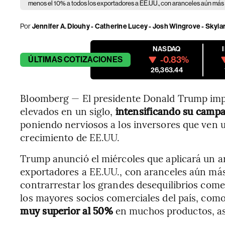
menos el 10% a todos los exportadores a EE.UU., con aranceles aún más 
Por
Jennifer A. Dlouhy - Catherine Lucey - Josh Wingrove - Sky
NASDAQ
-0.83%
ÚLTIMAS
COTIZACIONES
26,363.44
Bloomberg — El presidente Donald Trump imp
elevados en un siglo,
intensificando su camp
poniendo nerviosos a los inversores que ven 
crecimiento de EE.UU.
Trump anunció el miércoles que aplicará un ar
exportadores a EE.UU., con aranceles aún más
contrarrestar los grandes desequilibrios come
los mayores socios comerciales del país, com
muy superior al 50%
en muchos productos, as