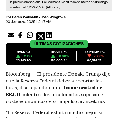
la presión arancelaria.
La Fed mantuvo su tasa de interés en un rango
objetivo del 4,25%-4,5%.
(Al Drago)
Por
Derek Wallbank - Josh Wingrove
20 de marzo, 2025 | 12:47 AM
ÚLTIMAS
COTIZACIONES
NASDAQ
IBOVESPA
S&P/BMV IPC
+2.13%
+0.00%
-0.36%
25,913.90
178,000.24
66,697.22
Bloomberg — El presidente Donald Trump dijo
que la Reserva Federal debería recortar las
tasas, discrepando con el
banco central de
EE.UU.
mientras los funcionarios sopesan el
coste económico de su impulso arancelario.
“La Reserva Federal estaría mucho mejor si