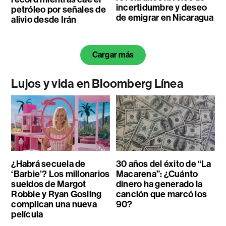
incertidumbre y deseo
petróleo por señales de
de emigrar en Nicaragua
alivio desde Irán
Cargar más
Lujos y vida en Bloomberg Línea
¿Habrá secuela de
30 años del éxito de “La
‘Barbie’? Los millonarios
Macarena”: ¿Cuánto
sueldos de Margot
dinero ha generado la
Robbie y Ryan Gosling
canción que marcó los
complican una nueva
90?
película