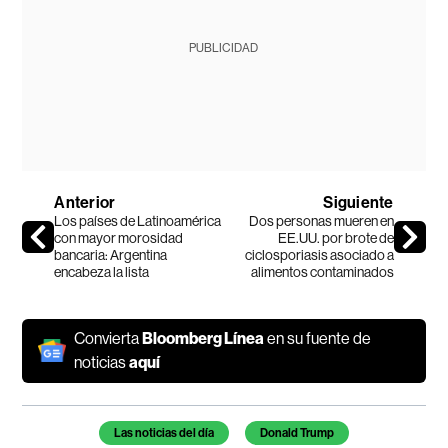
PUBLICIDAD
Anterior
Siguiente
Los países de Latinoamérica
Dos personas mueren en
con mayor morosidad
EE.UU. por brote de
bancaria: Argentina
ciclosporiasis asociado a
encabeza la lista
alimentos contaminados
Convierta
Bloomberg Línea
en su fuente de
noticias
aquí
Temas de este artículo
Las noticias del día
Donald Trump