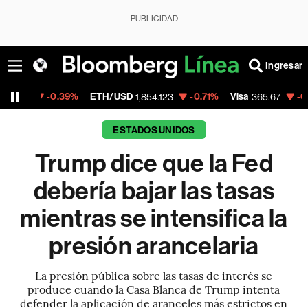
PUBLICIDAD
Ingresar
.39%
ETH/USD
-0.71%
Visa
-0.13%
Mercad
1,854.123
365.67
ESTADOS UNIDOS
Trump dice que la Fed
debería bajar las tasas
mientras se intensifica la
presión arancelaria
La presión pública sobre las tasas de interés se
produce cuando la Casa Blanca de Trump intenta
defender la aplicación de aranceles más estrictos en