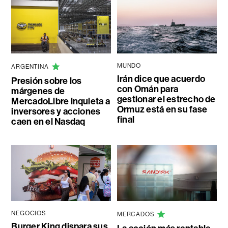
MUNDO
ARGENTINA
Irán dice que acuerdo
Presión sobre los
con Omán para
márgenes de
gestionar el estrecho de
MercadoLibre inquieta a
Ormuz está en su fase
inversores y acciones
final
caen en el Nasdaq
NEGOCIOS
MERCADOS
Burger King dispara sus