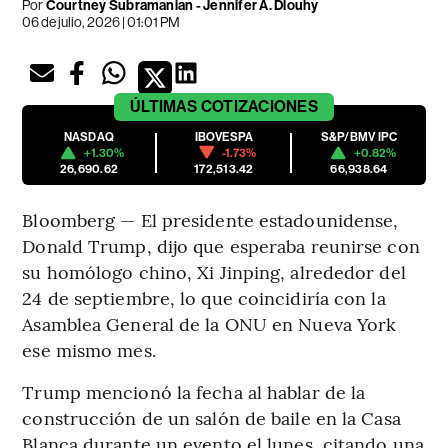
Por
Courtney Subramanian - Jennifer A. Dlouhy
06 de julio, 2026 | 01:01 PM
ÚLTIMAS
COTIZACIONES
NASDAQ
IBOVESPA
S&P/BMV IPC
+1.30%
-1.73%
+0.82%
26,690.62
172,513.42
66,938.64
Bloomberg — El presidente estadounidense,
Donald Trump, dijo que esperaba reunirse con
su homólogo chino, Xi Jinping, alrededor del
24 de septiembre, lo que coincidiría con la
Asamblea General de la ONU en Nueva York
ese mismo mes.
Trump mencionó la fecha al hablar de la
construcción de un salón de baile en la Casa
Blanca durante un evento el lunes, citando una