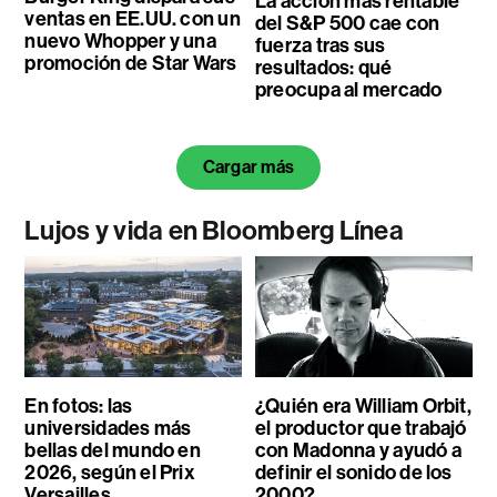
La acción más rentable
ventas en EE.UU. con un
del S&P 500 cae con
nuevo Whopper y una
fuerza tras sus
promoción de Star Wars
resultados: qué
preocupa al mercado
Cargar más
Lujos y vida en Bloomberg Línea
En fotos: las
¿Quién era William Orbit,
universidades más
el productor que trabajó
bellas del mundo en
con Madonna y ayudó a
2026, según el Prix
definir el sonido de los
Versailles
2000?