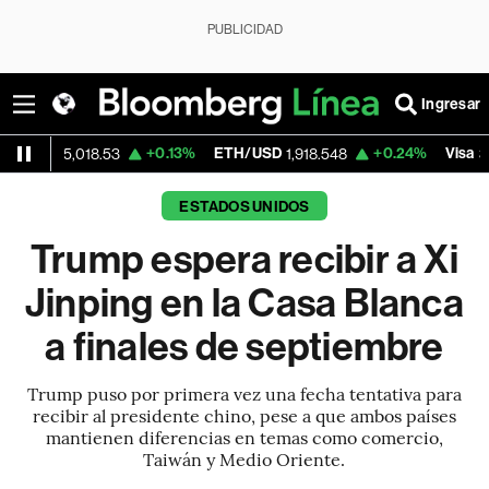
PUBLICIDAD
Ingresar
+0.13%
ETH/USD
+0.24%
Visa
-
018.53
1,918.548
362.50
ESTADOS UNIDOS
Trump espera recibir a Xi
Jinping en la Casa Blanca
a finales de septiembre
Trump puso por primera vez una fecha tentativa para
recibir al presidente chino, pese a que ambos países
mantienen diferencias en temas como comercio,
Taiwán y Medio Oriente.