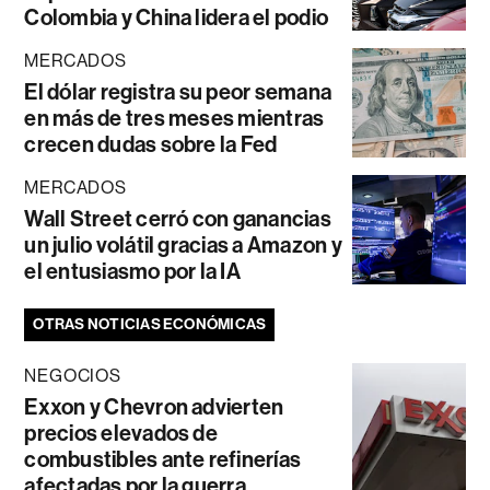
Colombia y China lidera el podio
MERCADOS
El dólar registra su peor semana
en más de tres meses mientras
crecen dudas sobre la Fed
MERCADOS
Wall Street cerró con ganancias
un julio volátil gracias a Amazon y
el entusiasmo por la IA
OTRAS NOTICIAS ECONÓMICAS
NEGOCIOS
Exxon y Chevron advierten
precios elevados de
combustibles ante refinerías
afectadas por la guerra