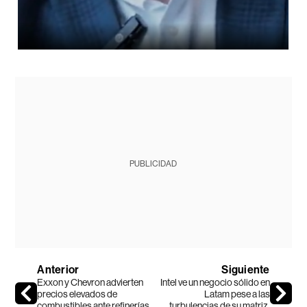
PUBLICIDAD
Anterior
Siguiente
Exxon y Chevron advierten
Intel ve un negocio sólido en
precios elevados de
Latam pese a las
combustibles ante refinerías
turbulencias de su matriz,