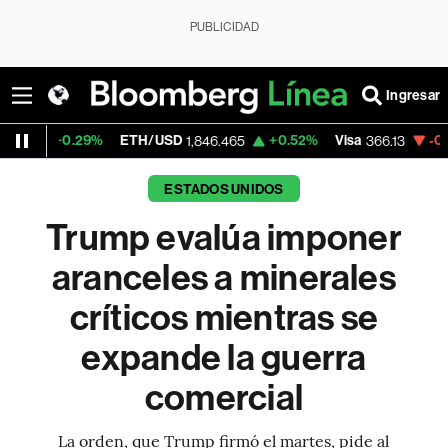
PUBLICIDAD
Ingresar
%
ETH/USD
+0.52%
Visa
-0.04%
Mercad
1,846.465
366.13
ESTADOS UNIDOS
Trump evalúa imponer
aranceles a minerales
críticos mientras se
expande la guerra
comercial
La orden, que Trump firmó el martes, pide al