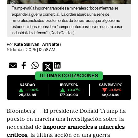
Trump evalúa imponer aranceles a minerales críticos mientras se
expande la guerra comercial.
La orden abarca una serie de
minerales, incluidos los elementos de tierras raras, que el gobierno
estadounidense considera “componentes básicos de nuestra base
industrial de defensa”.
(Dado Galdieri)
Por
Kate Sullivan - Ari Natter
16 de abril, 2025 | 12:58 AM
ÚLTIMAS
COTIZACIONES
NASDAQ
IBOVESPA
S&P/BMV IPC
+1.00%
+0.47%
-0.53%
25,373.85
177,999.00
66,936.99
Bloomberg — El presidente Donald Trump ha
puesto en marcha una investigación sobre la
necesidad de
imponer aranceles a minerales
críticos
, la última acción en una guerra