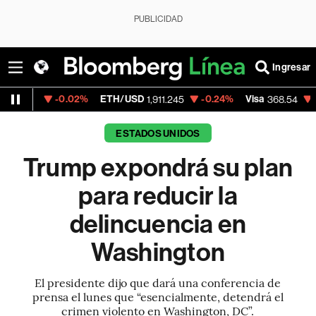
PUBLICIDAD
Ingresar
0.02%
ETH/USD
-0.24%
Visa
-0.28%
Merc
1,911.245
368.54
ESTADOS UNIDOS
Trump expondrá su plan
para reducir la
delincuencia en
Washington
El presidente dijo que dará una conferencia de
prensa el lunes que “esencialmente, detendrá el
crimen violento en Washington, DC”.