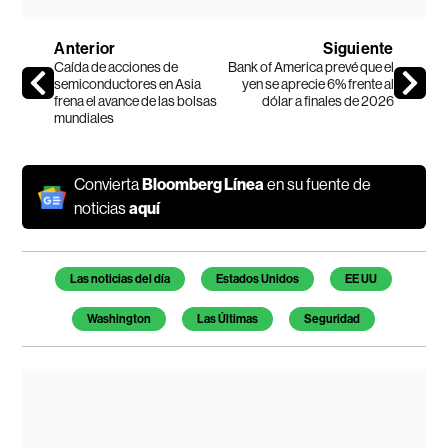
Anterior
Siguiente
Caída de acciones de
Bank of America prevé que el
semiconductores en Asia
yen se aprecie 6% frente al
frena el avance de las bolsas
dólar a finales de 2026
mundiales
Convierta
Bloomberg Línea
en su fuente de
noticias
aquí
Temas de este artículo
Las noticias del día
Estados Unidos
EE UU
Washington
Las Últimas
Seguridad