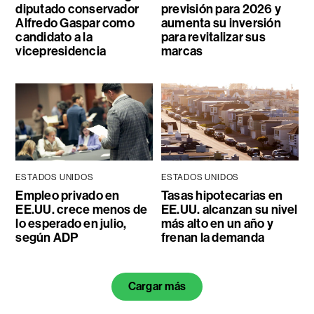
diputado conservador
previsión para 2026 y
Alfredo Gaspar como
aumenta su inversión
candidato a la
para revitalizar sus
vicepresidencia
marcas
ESTADOS UNIDOS
ESTADOS UNIDOS
Empleo privado en
Tasas hipotecarias en
EE.UU. crece menos de
EE.UU. alcanzan su nivel
lo esperado en julio,
más alto en un año y
según ADP
frenan la demanda
Cargar más