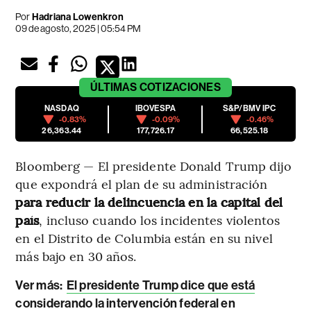
Por
Hadriana Lowenkron
09 de agosto, 2025 | 05:54 PM
ÚLTIMAS
COTIZACIONES
NASDAQ
IBOVESPA
S&P/BMV IPC
-0.83%
-0.09%
-0.46%
26,363.44
177,726.17
66,525.18
Bloomberg — El presidente Donald Trump dijo
que expondrá el plan de su administración
para reducir la delincuencia en la capital del
país
, incluso cuando los incidentes violentos
en el Distrito de Columbia están en su nivel
más bajo en 30 años.
Ver más
:
El presidente Trump dice que está
considerando la intervención federal en