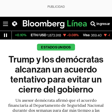
PUBLICIDAD
Ingresar
.10%
ETH/USD
-0.08%
Visa
-0.05%
Merc
1,873.918
369.40
ESTADOS UNIDOS
Trump y los demócratas
alcanzan un acuerdo
tentativo para evitar un
cierre del gobierno
Un asesor demócrata afirmó que el acuerdo
financiaría al Departamento de Seguridad Nacional
durante dos semanas para dar más tiempo a las