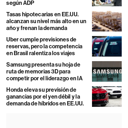
según ADP
Tasas hipotecarias en EE.UU.
alcanzan su nivel más alto en un
año y frenan la demanda
Uber cumple previsiones de
reservas, pero la competencia
en Brasil ralentiza los viajes
Samsung presenta su hoja de
ruta de memorias 3D para
competir por el liderazgo en IA
Honda eleva su previsión de
ganancias por el yen débil y la
demanda de híbridos en EE.UU.