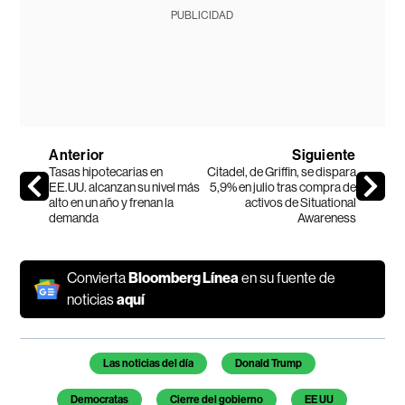
PUBLICIDAD
Anterior
Siguiente
Tasas hipotecarias en
Citadel, de Griffin, se dispara
EE.UU. alcanzan su nivel más
5,9% en julio tras compra de
alto en un año y frenan la
activos de Situational
demanda
Awareness
Convierta
Bloomberg Línea
en su fuente de
noticias
aquí
Temas de este artículo
Las noticias del día
Donald Trump
Democratas
Cierre del gobierno
EE UU