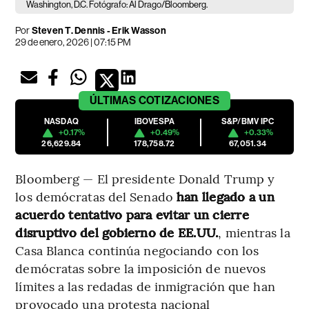
Washington, D.C. Fotógrafo: Al Drago/Bloomberg.
Por
Steven T. Dennis - Erik Wasson
29 de enero, 2026 | 07:15 PM
ÚLTIMAS
COTIZACIONES
NASDAQ
IBOVESPA
S&P/BMV IPC
+0.17%
+0.49%
+0.33%
26,629.84
178,758.72
67,051.34
Bloomberg — El presidente Donald Trump y
los demócratas del Senado
han llegado a un
acuerdo tentativo para evitar un cierre
disruptivo del gobierno de EE.UU.
, mientras la
Casa Blanca continúa negociando con los
demócratas sobre la imposición de nuevos
límites a las redadas de inmigración que han
provocado una protesta nacional