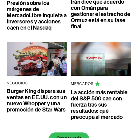
Irán dice que acuerdo
Presión sobre los
con Omán para
márgenes de
gestionar el estrecho de
MercadoLibre inquieta a
Ormuz está en su fase
inversores y acciones
final
caen en el Nasdaq
NEGOCIOS
MERCADOS
Burger King dispara sus
La acción más rentable
ventas en EE.UU. con un
del S&P 500 cae con
nuevo Whopper y una
fuerza tras sus
promoción de Star Wars
resultados: qué
preocupa al mercado