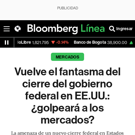
PUBLICIDAD
Ingresar
-0.14%
Banco de Bogota
+0.46%
Apple
1,821.795
38,900.00
MERCADOS
Vuelve el fantasma del
cierre del gobierno
federal en EE.UU.:
¿golpeará a los
mercados?
La amenaza de un nuevo cierre federal en Estados