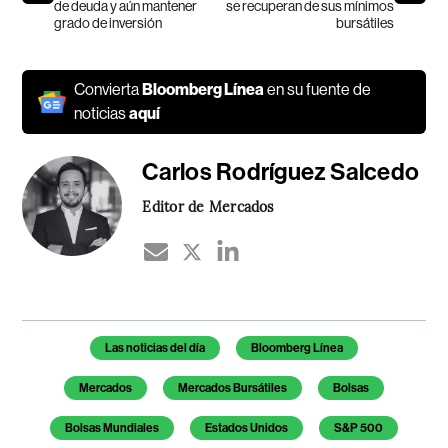
de deuda y aún mantener
se recuperan de sus mínimos
grado de inversión
bursátiles
Convierta
Bloomberg Línea
en su fuente de
noticias
aquí
Carlos Rodríguez Salcedo
Editor de Mercados
Temas de este artículo
Las noticias del día
Bloomberg Línea
Mercados
Mercados Bursátiles
Bolsas
Bolsas Mundiales
Estados Unidos
S&P 500