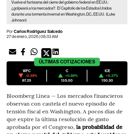
Vuelve el fantasma del cierre del gobierno federal en EE.UU.:
¿golpeará a los mercados?.
El Capitolio de los Estados Unidos
durante una tormenta invernal en Washington, D.C., EE.UU.
(Luke
Johnson)
Por
Carlos Rodríguez Salcedo
27 de enero, 2026 | 08:33 AM
ÚLTIMAS
COTIZACIONES
WFC
C
ICE
-0.39%
+0.88%
+0.37%
87.25
135.00
150.30
Bloomberg Línea — Los mercados financieros
observan con cautela el nuevo episodio de
tensión fiscal en Washington. A pocos días de
que expire la última resolución de gasto
aprobada por el Congreso,
la probabilidad de