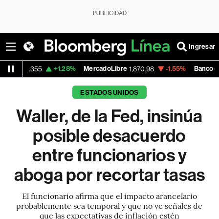
PUBLICIDAD
Ingresar
+1.28%
MercadoLibre
-1.55%
Banco de Bogota
5
1,870.98
38,
ESTADOS UNIDOS
Waller, de la Fed, insinúa
posible desacuerdo
entre funcionarios y
aboga por recortar tasas
El funcionario afirma que el impacto arancelario
probablemente sea temporal y que no ve señales de
que las expectativas de inflación estén