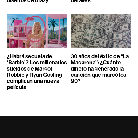
diseños de Blazy
detalles
¿Habrá secuela de
30 años del éxito de “La
‘Barbie’? Los millonarios
Macarena”: ¿Cuánto
sueldos de Margot
dinero ha generado la
Robbie y Ryan Gosling
canción que marcó los
complican una nueva
90?
película