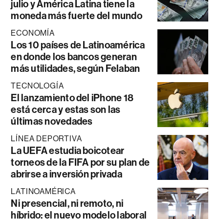
julio y América Latina tiene la
moneda más fuerte del mundo
ECONOMÍA
Los 10 países de Latinoamérica
en donde los bancos generan
más utilidades, según Felaban
TECNOLOGÍA
El lanzamiento del iPhone 18
está cerca y estas son las
últimas novedades
LÍNEA DEPORTIVA
La UEFA estudia boicotear
torneos de la FIFA por su plan de
abrirse a inversión privada
LATINOAMÉRICA
Ni presencial, ni remoto, ni
híbrido: el nuevo modelo laboral