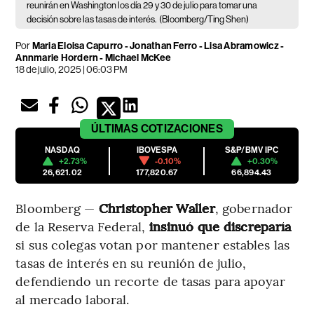
reunirán en Washington los día 29 y 30 de julio para tomar una
decisión sobre las tasas de interés.
(Bloomberg/Ting Shen)
Por
Maria Eloisa Capurro - Jonathan Ferro - Lisa Abramowicz -
Annmarie Hordern - Michael McKee
18 de julio, 2025 | 06:03 PM
ÚLTIMAS
COTIZACIONES
NASDAQ
IBOVESPA
S&P/BMV IPC
+2.73%
-0.10%
+0.30%
26,621.02
177,820.67
66,894.43
Bloomberg —
Christopher Waller
, gobernador
de la Reserva Federal,
insinuó que discreparía
si sus colegas votan por mantener estables las
tasas de interés en su reunión de julio,
defendiendo un recorte de tasas para apoyar
al mercado laboral.