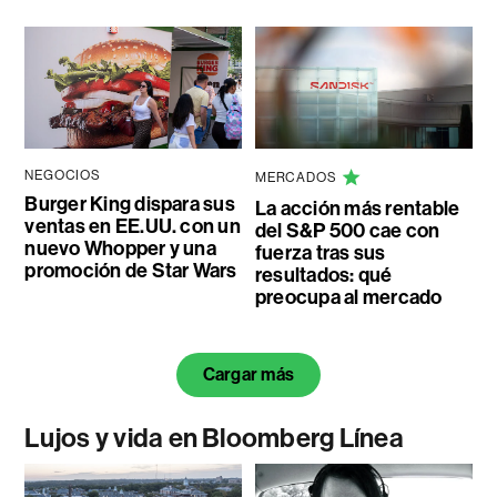
NEGOCIOS
MERCADOS
Burger King dispara sus
La acción más rentable
ventas en EE.UU. con un
del S&P 500 cae con
nuevo Whopper y una
fuerza tras sus
promoción de Star Wars
resultados: qué
preocupa al mercado
Cargar más
Lujos y vida en Bloomberg Línea