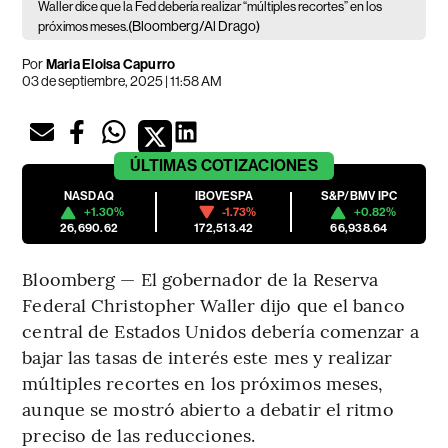
Waller dice que la Fed debería realizar “múltiples recortes” en los
(Bloomberg/Al Drago)
próximos meses.
Por
Maria Eloisa Capurro
03 de septiembre, 2025 | 11:58 AM
ÚLTIMAS
COTIZACIONES
NASDAQ
IBOVESPA
S&P/BMV IPC
+1.30%
-1.73%
+0.82%
26,690.62
172,513.42
66,938.64
Bloomberg — El gobernador de la Reserva
Federal Christopher Waller dijo que el banco
central de Estados Unidos debería comenzar a
bajar las tasas de interés este mes y realizar
múltiples recortes en los próximos meses,
aunque se mostró abierto a debatir el ritmo
preciso de las reducciones.