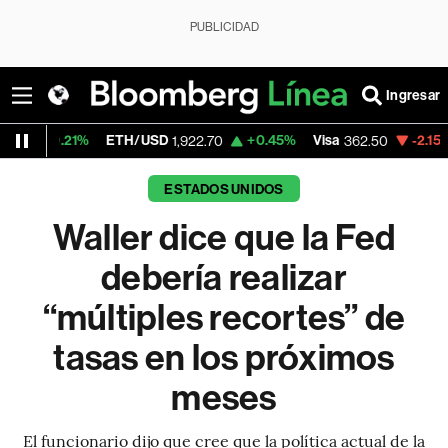
PUBLICIDAD
Ingresar
1%
ETH/USD
+0.45%
Visa
-2.15%
Mercado
1,922.70
362.50
ESTADOS UNIDOS
Waller dice que la Fed
debería realizar
“múltiples recortes” de
tasas en los próximos
meses
El funcionario dijo que cree que la política actual de la