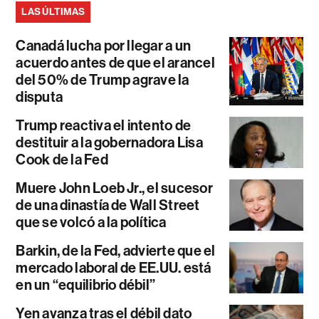
LAS ÚLTIMAS
Canadá lucha por llegar a un
acuerdo antes de que el arancel
del 50% de Trump agrave la
disputa
Trump reactiva el intento de
destituir a la gobernadora Lisa
Cook de la Fed
Muere John Loeb Jr., el sucesor
de una dinastía de Wall Street
que se volcó a la política
Barkin, de la Fed, advierte que el
mercado laboral de EE.UU. está
en un “equilibrio débil”
Yen avanza tras el débil dato