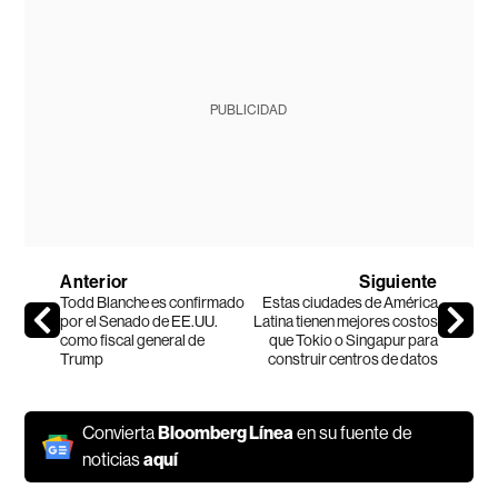
PUBLICIDAD
Anterior
Siguiente
Todd Blanche es confirmado
Estas ciudades de América
por el Senado de EE.UU.
Latina tienen mejores costos
como fiscal general de
que Tokio o Singapur para
Trump
construir centros de datos
Convierta
Bloomberg Línea
en su fuente de
noticias
aquí