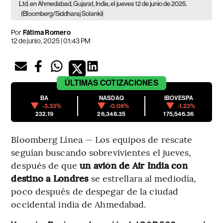
Ltd. en Ahmedabad, Gujarat, India, el jueves 12 de junio de 2025.
(Bloomberg/Siddharaj Solanki)
Por
Fátima Romero
12 de junio, 2025 | 01:43 PM
ÚLTIMAS
COTIZACIONES
BA
NASDAQ
IBOVESPA
-3.33%
-0.06%
-1.23%
232.19
26,348.35
175,546.36
Bloomberg Línea — Los equipos de rescate
seguían buscando sobrevivientes el jueves,
después de que
un avión de Air India con
destino a Londres
se estrellara al mediodía,
poco después de despegar de la ciudad
occidental india de Ahmedabad.