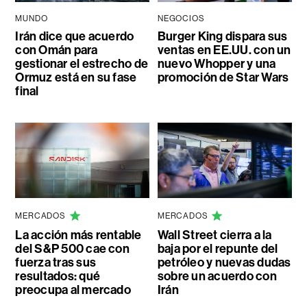
MUNDO
NEGOCIOS
Irán dice que acuerdo
Burger King dispara sus
con Omán para
ventas en EE.UU. con un
gestionar el estrecho de
nuevo Whopper y una
Ormuz está en su fase
promoción de Star Wars
final
MERCADOS
MERCADOS
La acción más rentable
Wall Street cierra a la
del S&P 500 cae con
baja por el repunte del
fuerza tras sus
petróleo y nuevas dudas
resultados: qué
sobre un acuerdo con
preocupa al mercado
Irán