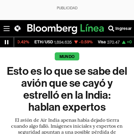
PUBLICIDAD
Ingresar
ETH/USD
-0.59%
Visa
+0.52%
MercadoLi
1,894.635
370.47
MUNDO
Esto es lo que se sabe del
avión que se cayó y
estrelló en la India:
hablan expertos
El avión de Air India apenas había dejado tierra
cuando algo falló. Imágenes iniciales y expertos en
seguridad apuntan a una posible pérdida de