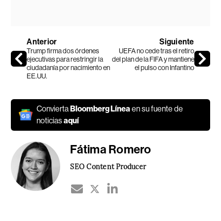
Anterior
Siguiente
Trump firma dos órdenes
UEFA no cede tras el retiro
ejecutivas para restringir la
del plan de la FIFA y mantiene
ciudadanía por nacimiento en
el pulso con Infantino
EE.UU.
Convierta
Bloomberg Línea
en su fuente de
noticias
aquí
Fátima Romero
SEO Content Producer