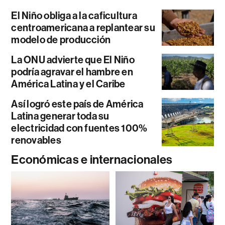
El Niño obliga a la caficultura
centroamericana a replantear su
modelo de producción
La ONU advierte que El Niño
podría agravar el hambre en
América Latina y el Caribe
Así logró este país de América
Latina generar toda su
electricidad con fuentes 100%
renovables
Económicas e internacionales